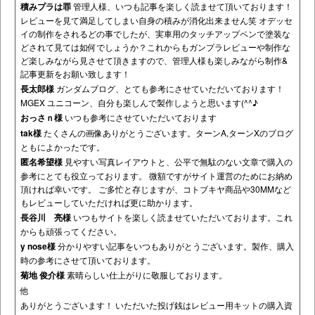
積みプラは罪
管理人様、いつも記事を楽しく読ませて頂いております！
レビューを見て満足してしまい自身の積みが消化出来ません笑 オデッセ
イの制作をされるどの事でしたが、実車用のタッチアップペンで塗装な
どされて見ては如何でしょうか？これからもガンプラレビューや制作な
ど楽しみながら見させて頂きますので、管理人様も楽しみながら制作&
記事更新をお願い致します！
長太郎様
ガンダムブログ、とても参考にさせていただいております！
MGEX ユニコーン、自分も楽しんで製作しようと思います(^^♪
おっさｎ様
いつも参考にさせていただいております
tak様
たくさんの画像ありがとうございます。ターンA,ターンXのブログ
ともによかったです。
匿名希望様
見やすい写真レイアウトと、公平で無駄のない文章で購入の
参考にとても役立っております。 微額ですがサイト運営のためにお納め
頂ければ幸いです。 ご多忙と存じますが、コトブキヤ商品や30MMなど
もレビューしていただければ更に助かります。
長谷川 亮様
いつもサイトを楽しく読ませていただいております。これ
からも頑張ってください。
y nose様
分かりやすい記事をいつもありがとうございます。製作、購入
時の参考にさせて頂いております。
菊地 俊介様
素晴らしい仕上がりに敬服しております。
他
ありがとうございます！ いただいた投げ銭はレビュー用キットの購入資