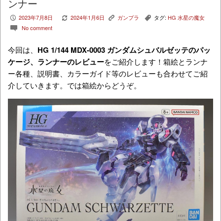
ンナー
2023年7月8日
2024年1月6日
ガンプラ
タグ:
HG 水星の魔女
P
V
K
,
No comment
c
今回は、
HG
1/144 MDX-0003 ガンダムシュバルゼッテ
のパッ
ケージ、ランナーのレビュー
をご紹介します！箱絵とランナ
ー各種、説明書、カラーガイド等のレビューも合わせてご紹
介していきます。では箱絵からどうぞ。