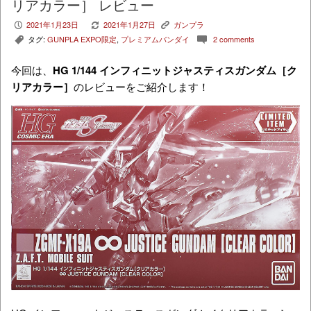
リアカラー］ レビュー
2021年1月23日
2021年1月27日
ガンプラ
P
V
K
タグ:
GUNPLA EXPO限定
,
プレミアムバンダイ
2 comments
,
c
今回は、
HG 1/144 インフィニットジャスティスガンダム［ク
リアカラー］
のレビューをご紹介します！