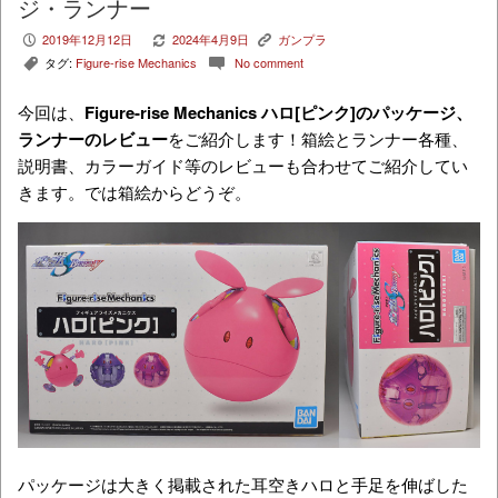
ジ・ランナー
2019年12月12日
2024年4月9日
ガンプラ
P
V
K
タグ:
Figure-rise Mechanics
No comment
,
c
今回は、
Figure-rise Mechanics ハロ[ピンク]
のパッケージ、
ランナーのレビュー
をご紹介します！箱絵とランナー各種、
説明書、カラーガイド等のレビューも合わせてご紹介してい
きます。では箱絵からどうぞ。
パッケージは大きく掲載された耳空きハロと手足を伸ばした