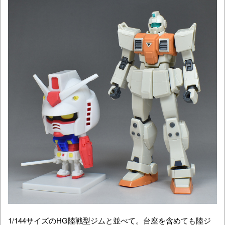
1/144サイズのHG陸戦型ジムと並べて。台座を含めても陸ジ