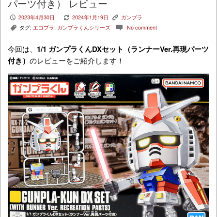
パーツ付き） レビュー
2023年4月30日
2024年1月19日
ガンプラ
P
V
K
タグ:
エコプラ
,
ガンプラくんシリーズ
No comment
,
c
今回は、
1/1 ガンプラくんDXセット（ランナーVer.再現パーツ
付き）
のレビューをご紹介します！