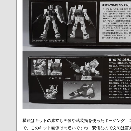
横絵はキットの素立ち画像や武装類を使ったポージング、
で、このキット画像は間違いですね；安価なので文句は言