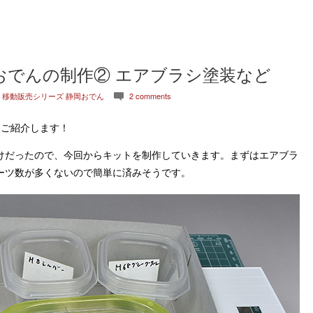
おでんの制作② エアブラシ塗装など
:
移動販売シリーズ 静岡おでん
2 comments
c
をご紹介します！
けだったので、今回からキットを制作していきます。まずはエアブラ
ーツ数が多くないので簡単に済みそうです。