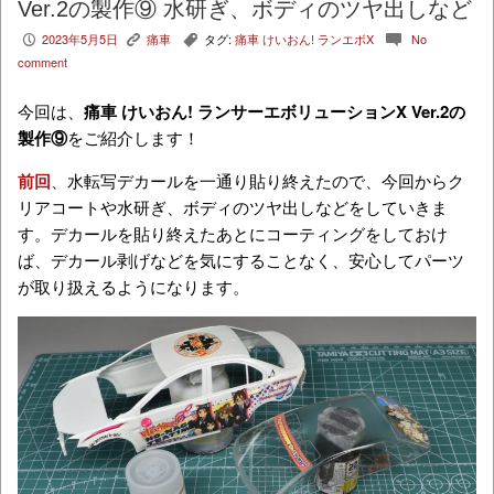
Ver.2の製作⑨ 水研ぎ、ボディのツヤ出しなど
2023年5月5日
痛車
タグ:
痛車 けいおん! ランエボX
No
P
K
,
c
comment
今回は、
痛車 けいおん! ランサーエボリューションX Ver.2の
製作⑨
をご紹介します！
前回
、水転写デカールを一通り貼り終えたので、今回からク
リアコートや水研ぎ、ボディのツヤ出しなどをしていきま
す。デカールを貼り終えたあとにコーティングをしておけ
ば、デカール剥げなどを気にすることなく、安心してパーツ
が取り扱えるようになります。