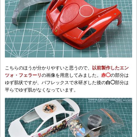
こちらのほうが分かりやすいと思うので、
以前製作したエン
ツォ・フェラーリ
の画像を用意してみました。
赤◯
の部分は
ゆず肌状ですが、バフレックスで水研ぎした後の
白◯
部分は
平らでゆず肌がなくなっています。