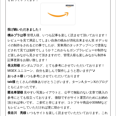
投げ銭いただきました！
積みプラは罪
管理人様、いつも記事を楽しく読ませて頂いております！
レビューを見て満足してしまい自身の積みが消化出来ません笑 オデッセ
イの制作をされるどの事でしたが、実車用のタッチアップペンで塗装な
どされて見ては如何でしょうか？これからもガンプラレビューや制作な
ど楽しみながら見させて頂きますので、管理人様も楽しみながら制作&
記事更新をお願い致します！
長太郎様
ガンダムブログ、とても参考にさせていただいております！
MGEX ユニコーン、自分も楽しんで製作しようと思います(^^♪
おっさｎ様
いつも参考にさせていただいております
tak様
たくさんの画像ありがとうございます。ターンA,ターンXのブログ
ともによかったです。
匿名希望様
見やすい写真レイアウトと、公平で無駄のない文章で購入の
参考にとても役立っております。 微額ですがサイト運営のためにお納め
頂ければ幸いです。 ご多忙と存じますが、コトブキヤ商品や30MMなど
もレビューしていただければ更に助かります。
長谷川 亮様
いつもサイトを楽しく読ませていただいております。これ