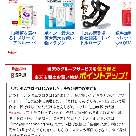
『ガンダムブログはじめました』を投げ銭で応援する
いつも『ガンダムブログはじめました』をご覧いただきありがとうござ
います。「この記事に満足した」「寄付してあげてもいいよ」という場
合は、投げ銭していただけるとありがたいですm(_ _)m 投げ銭は
Amazonギフト券
で行っています。金額は15円から自由に設定が可能。
ギフト送信時、『受取人』に入力していただくメールアドレスは
「
info@gundamsblog.net
」です。
※投げ銭額は「金額を入力」欄に(15
円から)書き込んでください。ちなみにステマや案件ではなく、全て身銭
を切ってやってます；