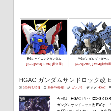
RGシャイニングガンダム
MGガンダムヴィダール
[あみ]
[Ama]
[DMM]
[駿河屋]
[あみ]
[Ama]
[DMM]
[駿河屋
HGAC ガンダムサンドロック改 
2026年6月5日
2026年6月6日
ガンプラ
タグ:
HGAC
P
V
K
,
今回は、HGAC 1/144 XXXG
ガンダムサンドロック改 EWは、『新機
01SR2 ガンダムサンドロック改 