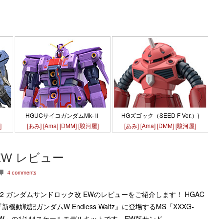
HGズゴック（SEED F Ver.）)
HGUCサイコガンダムMk-Ⅱ
[あみ]
[Ama]
[DMM]
[駿河屋]
]
[あみ]
[Ama]
[DMM]
[駿河屋]
EW レビュー
4 comments
c
-01SR2 ガンダムサンドロック改 EWのレビューをご紹介します！ HGAC
動戦記ガンダムW Endless Waltz』に登場するMS「XXXG-
EW」の1/144スケールモデルキットです。EW版サンド…