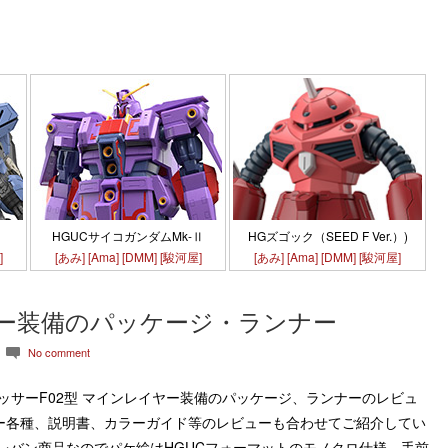
HGズゴック（SEED F Ver.）)
HGUCサイコガンダムMk-Ⅱ
[あみ]
[Ama]
[DMM]
[駿河屋]
]
[あみ]
[Ama]
[DMM]
[駿河屋]
イヤー装備のパッケージ・ランナー
No comment
c
F02 メッサーF02型 マインレイヤー装備のパッケージ、ランナーのレビュ
ー各種、説明書、カラーガイド等のレビューも合わせてご紹介してい
レバン商品なのでパケ絵はHGUCフォーマットのモノクロ仕様。手前