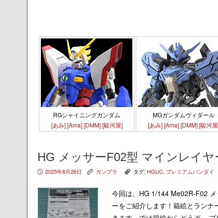
RGシャイニングガンダム
MGガンダムヴィダール
[あみ]
[Ama]
[DMM]
[駿河屋]
[あみ]
[Ama]
[DMM]
[駿河屋
HG メッサーF02型 マインレ
2025年8月26日
ガンプラ
タグ:
HGUC
,
プレミアムバンダイ
P
K
,
今回は、HG 1/144 Me02R-
ーをご紹介します！箱絵とランナ
きます。では箱絵からどうぞ。 プ