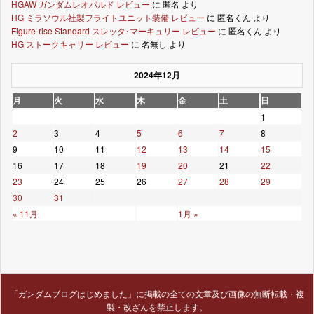
HGAW ガンダムレオパルド レビュー
に
匿名
より
HG ミラソウル社製フライトユニット装備 レビュー
に
匿名くん
より
Figure-rise Standard スレッタ･マーキュリー レビュー
に
匿名くん
より
HG ストークキャリー レビュー
に
名無し
より
2024年12月
月
火
水
木
金
土
日
1
2
3
4
5
6
7
8
9
10
11
12
13
14
15
16
17
18
19
20
21
22
23
24
25
26
27
28
29
30
31
« 11月
1月 »
「ガンダムブログはじめました」に掲載の全ての文章及び画像の無断転載・複
製・改ざんを禁止します。