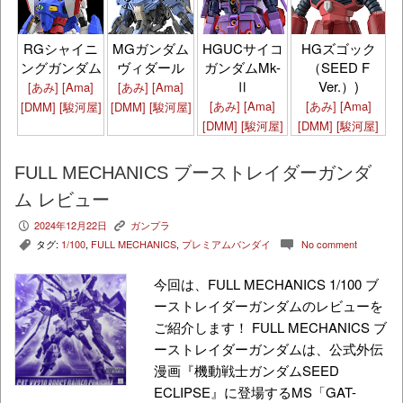
HGズゴック
RGシャイニ
MGガンダム
HGUCサイコ
（SEED F
ングガンダム
ヴィダール
ガンダムMk-
Ver.）)
Ⅱ
[あみ]
[Ama]
[あみ]
[Ama]
[あみ]
[Ama]
[あみ]
[Ama]
[DMM]
[駿河屋]
[DMM]
[駿河屋]
[DMM]
[駿河屋]
[DMM]
[駿河屋]
FULL MECHANICS ブーストレイダーガンダ
ム レビュー
2024年12月22日
ガンプラ
P
K
タグ:
1/100
,
FULL MECHANICS
,
プレミアムバンダイ
No comment
,
c
今回は、FULL MECHANICS 1/100 ブ
ーストレイダーガンダムのレビューを
ご紹介します！ FULL MECHANICS ブ
ーストレイダーガンダムは、公式外伝
漫画『機動戦士ガンダムSEED
ECLIPSE』に登場するMS「GAT-