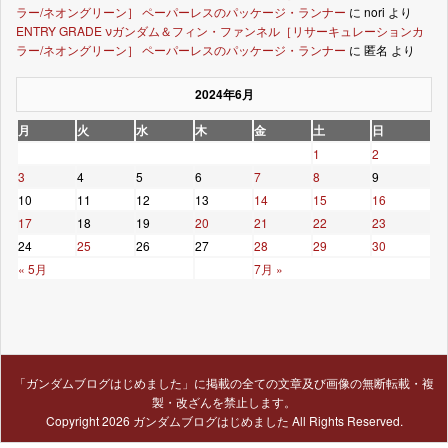
ラー/ネオングリーン］ ペーパーレスのパッケージ・ランナー
に
nori
より
ENTRY GRADE νガンダム＆フィン・ファンネル［リサーキュレーションカ
ラー/ネオングリーン］ ペーパーレスのパッケージ・ランナー
に
匿名
より
2024年6月
月
火
水
木
金
土
日
1
2
3
4
5
6
7
8
9
10
11
12
13
14
15
16
17
18
19
20
21
22
23
24
25
26
27
28
29
30
« 5月
7月 »
「ガンダムブログはじめました」に掲載の全ての文章及び画像の無断転載・複
製・改ざんを禁止します。
Copyright 2026
ガンダムブログはじめました
All Rights Reserved.