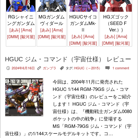
HGズゴック
RGシャイニ
MGガンダム
HGUCサイコ
（SEED F
ングガンダム
ヴィダール
ガンダムMk-
Ver.）)
Ⅱ
[あみ]
[Ama]
[あみ]
[Ama]
[あみ]
[Ama]
[あみ]
[Ama]
[DMM]
[駿河屋]
[DMM]
[駿河屋]
[DMM]
[駿河屋]
[DMM]
[駿河屋]
HGUC ジム・コマンド（宇宙仕様） レビュー
2024年6月16日
ガンプラ
タグ:
HGUC（～2015）
1 comment
P
K
,
c
今回は、2004年11月に発売された
HGUC 1/144 RGM-79GS ジム・コマ
ンド（宇宙仕様）のレビューをご紹介
します！ HGUC ジム・コマンド（宇
宙仕様）は、『機動戦士ガンダム0080
ポケットの中の戦争』に登場する
MS「RGM-79GS ジム・コマンド（宇
宙仕様）」の1/144スケールモデルキットです。コ…