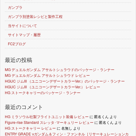
ガンプラ
ガンプラ別塗装レシピと製作工程
当サイトについて
サイトマップ・履歴
FC2ブログ
最近の投稿
MG デュエルガンダム アサルトシュラウドのパッケージ・ランナー
MG デュエルガンダム アサルトシュラウド レビュー
HGUC ジムIII （ユニコーンデザートカラーVer.）のパッケージ・ランナー
HGUC ジムIII （ユニコーンデザートカラーVer.） レビュー
HG ストークキャリーのパッケージ・ランナー
最近のコメント
HG ミラソウル社製フライトユニット装備 レビュー
に
匿名くん
より
Figure-rise Standard スレッタ･マーキュリー レビュー
に
匿名くん
より
HG ストークキャリー レビュー
に
名無し
より
ENTRY GRADE νガンダム＆フィン・ファンネル［リサーキュレーションカ