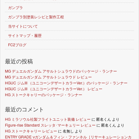
ガンプラ
ガンプラ別塗装レシピと製作工程
当サイトについて
サイトマップ・履歴
FC2ブログ
最近の投稿
MG デュエルガンダム アサルトシュラウドのパッケージ・ランナー
MG デュエルガンダム アサルトシュラウド レビュー
HGUC ジムIII （ユニコーンデザートカラーVer.）のパッケージ・ランナー
HGUC ジムIII （ユニコーンデザートカラーVer.） レビュー
HG ストークキャリーのパッケージ・ランナー
最近のコメント
HG ミラソウル社製フライトユニット装備 レビュー
に
匿名くん
より
Figure-rise Standard スレッタ･マーキュリー レビュー
に
匿名くん
より
HG ストークキャリー レビュー
に
名無し
より
ENTRY GRADE νガンダム＆フィン・ファンネル［リサーキュレーションカ