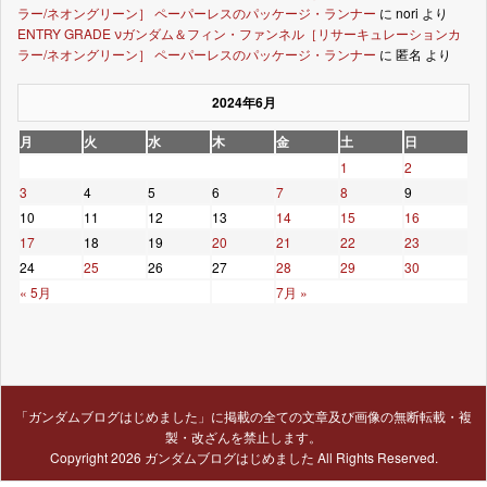
ラー/ネオングリーン］ ペーパーレスのパッケージ・ランナー
に
nori
より
ENTRY GRADE νガンダム＆フィン・ファンネル［リサーキュレーションカ
ラー/ネオングリーン］ ペーパーレスのパッケージ・ランナー
に
匿名
より
2024年6月
月
火
水
木
金
土
日
1
2
3
4
5
6
7
8
9
10
11
12
13
14
15
16
17
18
19
20
21
22
23
24
25
26
27
28
29
30
« 5月
7月 »
「ガンダムブログはじめました」に掲載の全ての文章及び画像の無断転載・複
製・改ざんを禁止します。
Copyright 2026
ガンダムブログはじめました
All Rights Reserved.