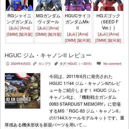
HGズゴック
RGシャイニ
MGガンダム
HGUCサイコ
（SEED F
ングガンダム
ヴィダール
ガンダムMk-
Ver.）)
Ⅱ
[あみ]
[Ama]
[あみ]
[Ama]
[あみ]
[Ama]
[あみ]
[Ama]
[DMM]
[駿河屋]
[DMM]
[駿河屋]
[DMM]
[駿河屋]
[DMM]
[駿河屋]
HGUC ジム・キャノンII レビュー
2024年6月2日
ガンプラ
タグ:
HGUC（～2015）
No comment
P
K
,
c
今回は、2011年6月に発売された
HGUC 1/144 ジム・キャノンIIのレビ
ューをご紹介します！ HGUC ジム・
キャノンIIは、『機動戦士ガンダム
0083 STARDUST MEMORY』に登場
するMS「RGC-83 ジム・キャノンII」
の1/144スケールモデルキットです。重
厚感ある機体形状を新規パーツを用いて…