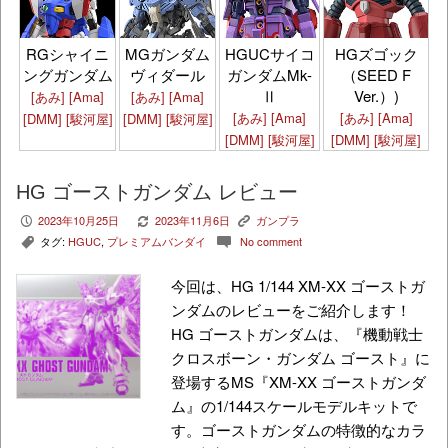
HGズゴック
RGシャイニ
MGガンダム
HGUCサイコ
（SEED F
ングガンダム
ヴィダール
ガンダムMk-
Ver.）)
Ⅱ
[あみ]
[Ama]
[あみ]
[Ama]
[あみ]
[Ama]
[あみ]
[Ama]
[DMM]
[駿河屋]
[DMM]
[駿河屋]
[DMM]
[駿河屋]
[DMM]
[駿河屋]
HG ゴーストガンダム レビュー
2023年10月25日
2023年11月6日
ガンプラ
P
V
K
タグ:
HGUC
,
プレミアムバンダイ
No comment
,
c
今回は、HG 1/144 XM-XX ゴーストガ
ンダムのレビューをご紹介します！
HG ゴーストガンダムは、『機動戦士
クロスボーン・ガンダム ゴースト』に
登場するMS『XM-XX ゴーストガンダ
ム』の1/144スケールモデルキットで
す。ゴーストガンダムの特徴的なカラ