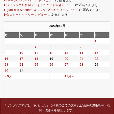
HG ミラソウル社製フライトユニット装備 レビュー
に
匿名くん
より
Figure-rise Standard スレッタ･マーキュリー レビュー
に
匿名くん
より
HG ストークキャリー レビュー
に
名無し
より
2023年10月
月
火
水
木
金
土
日
1
2
3
4
5
6
7
8
9
10
11
12
13
14
15
16
17
18
19
20
21
22
23
24
25
26
27
28
29
30
31
« 9月
11月 »
「ガンダムブログはじめました」に掲載の全ての文章及び画像の無断転載・複
製・改ざんを禁止します。