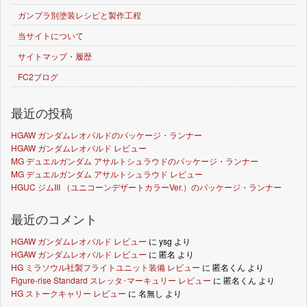
ガンプラ別塗装レシピと製作工程
当サイトについて
サイトマップ・履歴
FC2ブログ
最近の投稿
HGAW ガンダムレオパルドのパッケージ・ランナー
HGAW ガンダムレオパルド レビュー
MG デュエルガンダム アサルトシュラウドのパッケージ・ランナー
MG デュエルガンダム アサルトシュラウド レビュー
HGUC ジムIII （ユニコーンデザートカラーVer.）のパッケージ・ランナー
最近のコメント
HGAW ガンダムレオパルド レビュー
に
ysg
より
HGAW ガンダムレオパルド レビュー
に
匿名
より
HG ミラソウル社製フライトユニット装備 レビュー
に
匿名くん
より
Figure-rise Standard スレッタ･マーキュリー レビュー
に
匿名くん
より
HG ストークキャリー レビュー
に
名無し
より