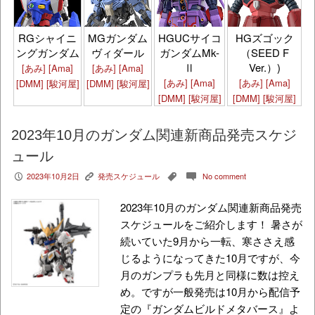
HGズゴック
RGシャイニ
MGガンダム
HGUCサイコ
（SEED F
ングガンダム
ヴィダール
ガンダムMk-
Ver.）)
Ⅱ
[あみ]
[Ama]
[あみ]
[Ama]
[あみ]
[Ama]
[あみ]
[Ama]
[DMM]
[駿河屋]
[DMM]
[駿河屋]
[DMM]
[駿河屋]
[DMM]
[駿河屋]
2023年10月のガンダム関連新商品発売スケジ
ュール
2023年10月2日
発売スケジュール
No comment
P
K
,
c
2023年10月のガンダム関連新商品発売
スケジュールをご紹介します！ 暑さが
続いていた9月から一転、寒ささえ感
じるようになってきた10月ですが、今
月のガンプラも先月と同様に数は控え
め。ですが一般発売は10月から配信予
定の『ガンダムビルドメタバース』よ