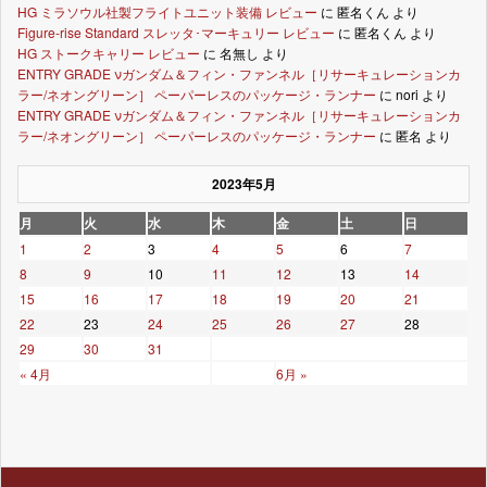
HG ミラソウル社製フライトユニット装備 レビュー
に
匿名くん
より
Figure-rise Standard スレッタ･マーキュリー レビュー
に
匿名くん
より
HG ストークキャリー レビュー
に
名無し
より
ENTRY GRADE νガンダム＆フィン・ファンネル［リサーキュレーションカ
ラー/ネオングリーン］ ペーパーレスのパッケージ・ランナー
に
nori
より
ENTRY GRADE νガンダム＆フィン・ファンネル［リサーキュレーションカ
ラー/ネオングリーン］ ペーパーレスのパッケージ・ランナー
に
匿名
より
2023年5月
月
火
水
木
金
土
日
1
2
3
4
5
6
7
8
9
10
11
12
13
14
15
16
17
18
19
20
21
22
23
24
25
26
27
28
29
30
31
« 4月
6月 »