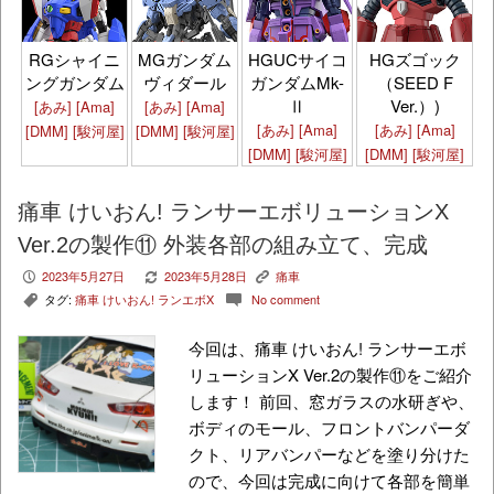
HGズゴック
RGシャイニ
MGガンダム
HGUCサイコ
（SEED F
ングガンダム
ヴィダール
ガンダムMk-
Ver.）)
Ⅱ
[あみ]
[Ama]
[あみ]
[Ama]
[あみ]
[Ama]
[あみ]
[Ama]
[DMM]
[駿河屋]
[DMM]
[駿河屋]
[DMM]
[駿河屋]
[DMM]
[駿河屋]
痛車 けいおん! ランサーエボリューションX
Ver.2の製作⑪ 外装各部の組み立て、完成
2023年5月27日
2023年5月28日
痛車
P
V
K
タグ:
痛車 けいおん! ランエボX
No comment
,
c
今回は、痛車 けいおん! ランサーエボ
リューションX Ver.2の製作⑪をご紹介
します！ 前回、窓ガラスの水研ぎや、
ボディのモール、フロントバンパーダ
クト、リアバンパーなどを塗り分けた
ので、今回は完成に向けて各部を簡単