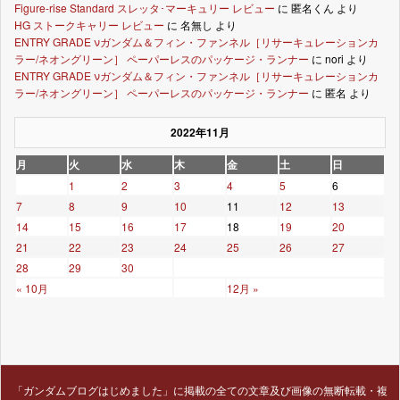
Figure-rise Standard スレッタ･マーキュリー レビュー
に
匿名くん
より
HG ストークキャリー レビュー
に
名無し
より
ENTRY GRADE νガンダム＆フィン・ファンネル［リサーキュレーションカ
ラー/ネオングリーン］ ペーパーレスのパッケージ・ランナー
に
nori
より
ENTRY GRADE νガンダム＆フィン・ファンネル［リサーキュレーションカ
ラー/ネオングリーン］ ペーパーレスのパッケージ・ランナー
に
匿名
より
2022年11月
月
火
水
木
金
土
日
1
2
3
4
5
6
7
8
9
10
11
12
13
14
15
16
17
18
19
20
21
22
23
24
25
26
27
28
29
30
« 10月
12月 »
「ガンダムブログはじめました」に掲載の全ての文章及び画像の無断転載・複