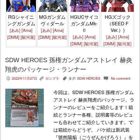
HGズゴック
RGシャイニ
MGガンダム
HGUCサイコ
（SEED F
ングガンダム
ヴィダール
ガンダムMk-
Ver.）)
Ⅱ
[あみ]
[Ama]
[あみ]
[Ama]
[あみ]
[Ama]
[あみ]
[Ama]
[DMM]
[駿河屋]
[DMM]
[駿河屋]
[DMM]
[駿河屋]
[DMM]
[駿河屋]
SDW HEROES 孫権ガンダムアストレイ 赫炎
翔虎のパッケージ・ランナー
2022年11月27日
ガンプラ
タグ:
SDW HEROES
No comment
P
K
,
c
今回は、SDW HEROES 孫権ガンダム
アストレイ 赫炎翔虎のパッケージ、ラ
ンナーのレビューをご紹介します！箱
絵とランナー各種、説明書等のレビュ
ーも合わせてご紹介していきます。で
は箱絵からどうぞ。 パケ絵は新武装
『號然陽焔（ごうぜんかげろう）』を