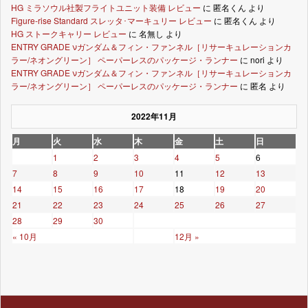
HG ミラソウル社製フライトユニット装備 レビュー
に
匿名くん
より
Figure-rise Standard スレッタ･マーキュリー レビュー
に
匿名くん
より
HG ストークキャリー レビュー
に
名無し
より
ENTRY GRADE νガンダム＆フィン・ファンネル［リサーキュレーションカ
ラー/ネオングリーン］ ペーパーレスのパッケージ・ランナー
に
nori
より
ENTRY GRADE νガンダム＆フィン・ファンネル［リサーキュレーションカ
ラー/ネオングリーン］ ペーパーレスのパッケージ・ランナー
に
匿名
より
2022年11月
月
火
水
木
金
土
日
1
2
3
4
5
6
7
8
9
10
11
12
13
14
15
16
17
18
19
20
21
22
23
24
25
26
27
28
29
30
« 10月
12月 »