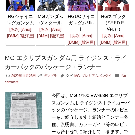
HGズゴック
RGシャイニ
MGガンダム
HGUCサイコ
（SEED F
ングガンダム
ヴィダール
ガンダムMk-
Ver.）)
Ⅱ
[あみ]
[Ama]
[あみ]
[Ama]
[あみ]
[Ama]
[あみ]
[Ama]
[DMM]
[駿河屋]
[DMM]
[駿河屋]
[DMM]
[駿河屋]
[DMM]
[駿河屋]
MG エクリプスガンダム用 ライジンストライ
カーパックのパッケージ・ランナー
2022年11月23日
ガンプラ
タグ:
MG
,
プレミアムバンダイ
No
P
K
,
c
comment
今回は、MG 1/100 EW453R エクリプ
スガンダム用 ライジンストライカーパ
ックのパッケージ、ランナーのレビュ
ーをご紹介します！箱絵とランナー各
種、説明書、カラーガイド等のレビュ
ーも合わせてご紹介していきます。で