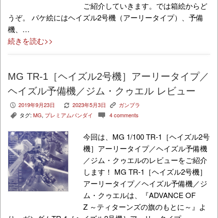
ご紹介していきます。では箱絵からど
うぞ。 パケ絵にはヘイズル2号機（アーリータイプ）、予備
機、…
続きを読む>>
MG TR-1［ヘイズル2号機］アーリータイプ／
ヘイズル予備機／ジム・クゥエル レビュー
2019年9月23日
2023年5月3日
ガンプラ
P
V
K
タグ:
MG
,
プレミアムバンダイ
4 comments
,
c
今回は、MG 1/100 TR-1［ヘイズル2号
機］アーリータイプ／ヘイズル予備機
／ジム・クゥエルのレビューをご紹介
します！ MG TR-1［ヘイズル2号機］
アーリータイプ／ヘイズル予備機／ジ
ム・クゥエルは、『ADVANCE OF
Z ～ティターンズの旗のもとに～』よ