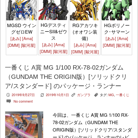
HGデスティ
MGSD ウイン
RGアカツキ
HGボリノー
ニーSII&ゼウ
グゼロEW
(オオワシ装
ク･サマーン
ス
備)
[あみ]
[Ama]
[あみ]
[Ama]
[あみ]
[Ama]
[あみ]
[Ama]
[DMM]
[駿河屋]
[DMM]
[駿河屋]
[DMM]
[駿河屋]
[DMM]
[駿河屋]
一番くじ A賞 MG 1/100 RX-78-02ガンダム
（GUNDAM THE ORIGIN版）[ソリッドクリ
ア/スタンダード] のパッケージ・ランナー
2019年9月27日
2019年10月1日
ガンプラ
タグ:
MG
,
一番くじ
P
V
K
,
No comment
c
今回は、一番くじ A賞 MG 1/100 RX-
78-02ガンダム（GUNDAM THE
ORIGIN版）[ソリッドクリア/スタンダ
ード] のパッケージ、ランナーのレビ