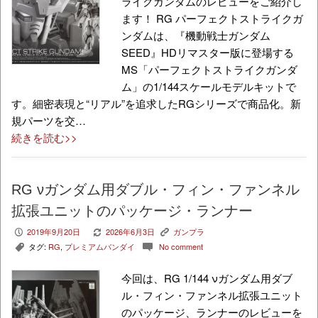
ライクガンダムのレビューをご紹介し
ます！ RG パーフェクトストライクガ
ンダムは、『機動戦士ガンダム
SEED』HDリマスター版に登場する
MS「パーフェクトストライクガンダ
ム」の1/144スケールモデルキットで
す。細密表現と“リアル”を追求したRGシリーズで商品化。新
規パーツを交…
続きを読む>>
RG νガンダム用ダブル・フィン・ファンネル
拡張ユニットのパッケージ・ランナー
2019年9月20日
2026年6月3日
ガンプラ
P
V
K
タグ:
RG
,
プレミアムバンダイ
No comment
,
c
今回は、RG 1/144 νガンダム用ダブ
ル・フィン・ファンネル拡張ユニット
のパッケージ、ランナーのレビューを