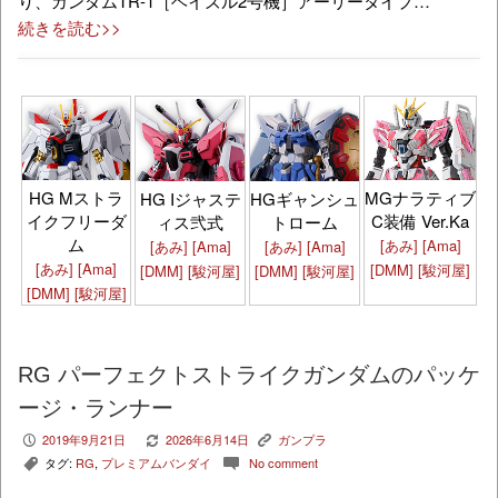
り、ガンダムTR-1［ヘイズル2号機］アーリータイプ…
続きを読む>>
HG Mストラ
MGナラティブ
HG Iジャステ
HGギャンシュ
イクフリーダ
C装備 Ver.Ka
ィス弐式
トローム
ム
[あみ]
[Ama]
[あみ]
[Ama]
[あみ]
[Ama]
[あみ]
[Ama]
[DMM]
[駿河屋]
[DMM]
[駿河屋]
[DMM]
[駿河屋]
[DMM]
[駿河屋]
RG パーフェクトストライクガンダムのパッケ
ージ・ランナー
2019年9月21日
2026年6月14日
ガンプラ
P
V
K
タグ:
RG
,
プレミアムバンダイ
No comment
,
c