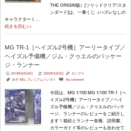
THE ORIGIN版）[ソリッドクリア/スタ
ンダード]は、一番くじ（ハズレなしの
キャラクターく…
続きを読む>>
MG TR-1［ヘイズル2号機］アーリータイプ／
ヘイズル予備機／ジム・クゥエルのパッケー
ジ・ランナー
2019年9月24日
2023年5月3日
ガンプラ
P
V
K
タグ:
MG
,
プレミアムバンダイ
No comment
,
c
今回は、MG 1/100 MG 1/100 TR-1［ヘ
イズル2号機］アーリータイプ／ヘイ
ズル予備機／ジム・クゥエルのパッケ
ージ、ランナーのレビューをご紹介し
ます！箱絵とランナー各種、説明書、
カラーガイド等のレビューも合わせて