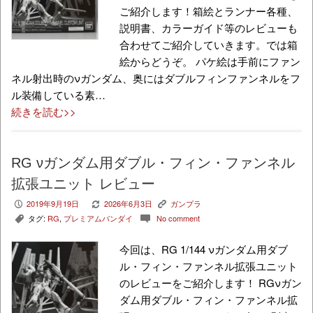
ご紹介します！箱絵とランナー各種、
説明書、カラーガイド等のレビューも
合わせてご紹介していきます。では箱
絵からどうぞ。 パケ絵は手前にファン
ネル射出時のνガンダム、奥にはダブルフィンファンネルをフ
ル装備している素…
続きを読む>>
RG νガンダム用ダブル・フィン・ファンネル
拡張ユニット レビュー
2019年9月19日
2026年6月3日
ガンプラ
P
V
K
タグ:
RG
,
プレミアムバンダイ
No comment
,
c
今回は、RG 1/144 νガンダム用ダブ
ル・フィン・ファンネル拡張ユニット
のレビューをご紹介します！ RGνガン
ダム用ダブル・フィン・ファンネル拡