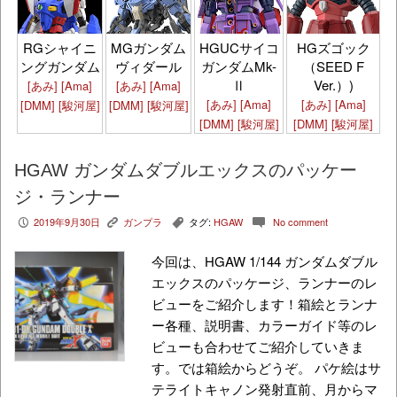
HGズゴック
RGシャイニ
MGガンダム
HGUCサイコ
（SEED F
ングガンダム
ヴィダール
ガンダムMk-
Ver.）)
Ⅱ
[あみ]
[Ama]
[あみ]
[Ama]
[あみ]
[Ama]
[あみ]
[Ama]
[DMM]
[駿河屋]
[DMM]
[駿河屋]
[DMM]
[駿河屋]
[DMM]
[駿河屋]
HGAW ガンダムダブルエックスのパッケー
ジ・ランナー
2019年9月30日
ガンプラ
タグ:
HGAW
No comment
P
K
,
c
今回は、HGAW 1/144 ガンダムダブル
エックスのパッケージ、ランナーのレ
ビューをご紹介します！箱絵とランナ
ー各種、説明書、カラーガイド等のレ
ビューも合わせてご紹介していきま
す。では箱絵からどうぞ。 パケ絵はサ
テライトキャノン発射直前、月からマ