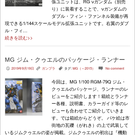
張ユニットは、RG νガンダム（別売
り）に装着することで、νガンダムの
ダブル・フィン・ファンネル装備が再
現できる1/144スケールモデル拡張ユニットです。右翼のダブ
ル・フィ…
続きを読む>>
MG ジム・クゥエルのパッケージ・ランナー
2019年9月19日
ガンプラ
タグ:
MG（～2015）
No comment
P
K
,
c
今回は、MG 1/100 RGM-79Q ジム・
クゥエルのパッケージ、ランナーのレ
ビューをご紹介します！箱絵とランナ
ー各種、説明書、カラーガイド等のレ
ビューも合わせてご紹介していきま
す。では箱絵からどうぞ。 パケ絵は市
街地の瓦礫（がれき）の上で武装して
いるジムクゥエルの姿が掲載。ジムクゥエルの初出は『機動