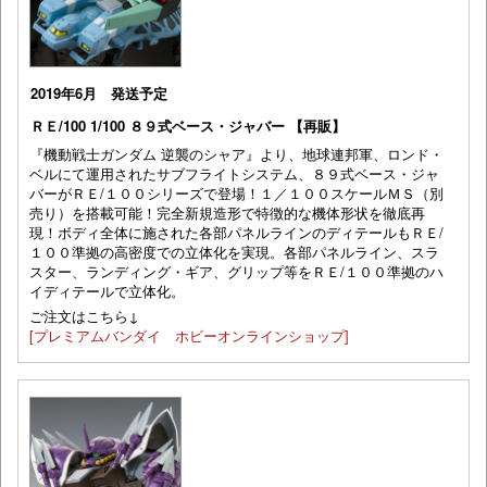
2019年6月 発送予定
ＲＥ/100 1/100 ８９式ベース・ジャバー 【再販】
『機動戦士ガンダム 逆襲のシャア』より、地球連邦軍、ロンド・
ベルにて運用されたサブフライトシステム、８９式ベース・ジャ
バーがＲＥ/１００シリーズで登場！１／１００スケールＭＳ（別
売り）を搭載可能！完全新規造形で特徴的な機体形状を徹底再
現！ボディ全体に施された各部パネルラインのディテールもＲＥ/
１００準拠の高密度での立体化を実現。各部パネルライン、スラ
スター、ランディング・ギア、グリップ等をＲＥ/１００準拠のハ
イディテールで立体化。
ご注文はこちら↓
[プレミアムバンダイ ホビーオンラインショップ]