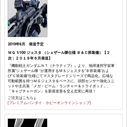
2019年6月 発送予定
ＭＧ 1/100 ジェスタ （シェザール隊仕様 Ｂ＆Ｃ班装備）【２
次：２０１９年６月発送】
『機動戦士ガンダムＮＴ（ナラティブ）』より、地球連邦宇宙軍
所属”シェザール隊 ”が運用するＭＳジェスタを”Ｂ班装備”およ
び”Ｃ班装備”仕様にてマスタグレードシリーズで商品化。広域な
可動範囲を持つＭＧジェスタをベースに、頭部センサー強化ユニ
ットや主兵装「メガ・ビーム・ランチャー＆トライポッド」、
「キャプチャーガン」を新規造形を交え忠実に再現！
ご注文はこちら↓
[プレミアムバンダイ ホビーオンラインショップ]