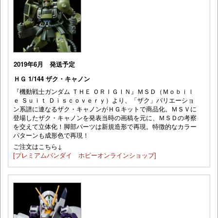
2019年6月 発送予定
ＨＧ 1/144 ザク・キャノン
『機動戦士ガンダム ＴＨＥ ＯＲＩＧＩＮ』ＭＳＤ（Ｍｏｂｉｌ
ｅ Ｓｕｉｔ Ｄｉｓｃｏｖｅｒｙ）より、「ザク」バリエーショ
ン系譜に連なるザク・キャノンがＨＧキットで商品化。ＭＳＶに
登場したザク・キャノンを発表当時の画稿を元に、ＭＳＤの考察
を交えて立体化！脚部パーツは新規造形で再現。特徴的なカラー
パターンも成形色で再現！
ご注文はこちら↓
[プレミアムバンダイ ホビーオンラインショップ]