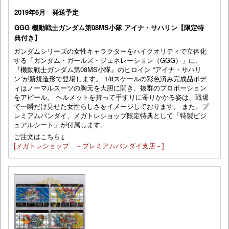
2019年6月 発送予定
GGG 機動戦士ガンダム第08MS小隊 アイナ・サハリン【限定特
典付き】
ガンダムシリーズの女性キャラクターをハイクオリティで立体化
する「ガンダム・ガールズ・ジェネレーション（GGG）」に、
『機動戦士ガンダム第08MS小隊』のヒロイン “アイナ・サハリ
ン”が新規造形で登場します。 1/8スケールの彩色済み完成品ボデ
ィはノーマルスーツの胸元を大胆に開き、抜群のプロポーション
をアピール。 ヘルメットを持って手すりに寄りかかる姿は、戦場
で一瞬だけ見せた女性らしさをイメージしております。 また、プ
レミアムバンダイ、メガトレショップ限定特典として「特製ビジ
ュアルシート」が付属します。
ご注文はこちら↓
[メガトレショップ －プレミアムバンダイ支店－]