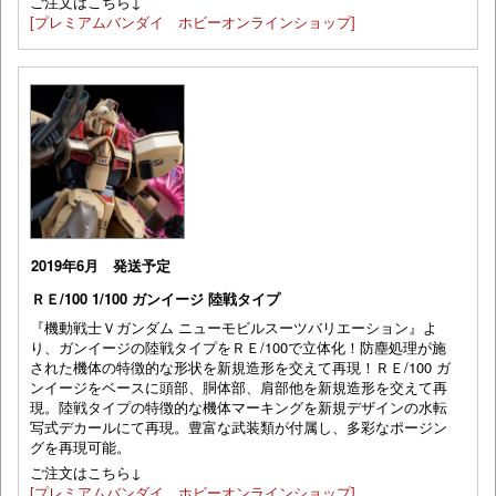
ご注文はこちら↓
[プレミアムバンダイ ホビーオンラインショップ]
2019年6月 発送予定
ＲＥ/100 1/100 ガンイージ 陸戦タイプ
『機動戦士Ｖガンダム ニューモビルスーツバリエーション』よ
り、ガンイージの陸戦タイプをＲＥ/100で立体化！防塵処理が施
された機体の特徴的な形状を新規造形を交えて再現！ＲＥ/100 ガ
ンイージをベースに頭部、胴体部、肩部他を新規造形を交えて再
現。陸戦タイプの特徴的な機体マーキングを新規デザインの水転
写式デカールにて再現。豊富な武装類が付属し、多彩なポージン
グを再現可能。
ご注文はこちら↓
[プレミアムバンダイ ホビーオンラインショップ]