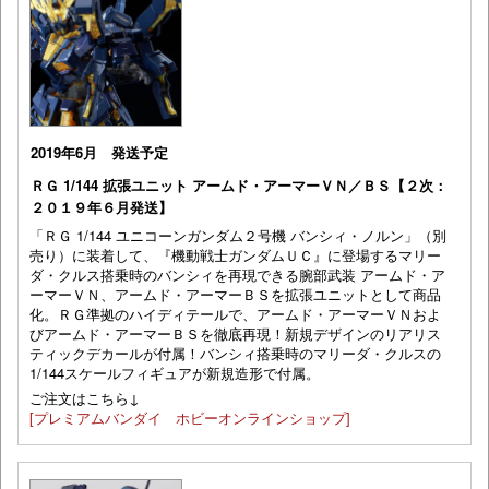
2019年6月 発送予定
ＲＧ 1/144 拡張ユニット アームド・アーマーＶＮ／ＢＳ【２次：
２０１９年６月発送】
「ＲＧ 1/144 ユニコーンガンダム２号機 バンシィ・ノルン」（別
売り）に装着して、『機動戦士ガンダムＵＣ』に登場するマリー
ダ・クルス搭乗時のバンシィを再現できる腕部武装 アームド・ア
ーマーＶＮ、アームド・アーマーＢＳを拡張ユニットとして商品
化。ＲＧ準拠のハイディテールで、アームド・アーマーＶＮおよ
びアームド・アーマーＢＳを徹底再現！新規デザインのリアリス
ティックデカールが付属！バンシィ搭乗時のマリーダ・クルスの
1/144スケールフィギュアが新規造形で付属。
ご注文はこちら↓
[プレミアムバンダイ ホビーオンラインショップ]