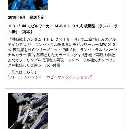
2019年6月 発送予定
ＨＧ 1/144 モビルワーカー ＭＷ-０１ ０１式 後期型（ランバ・ラ
ル機）【再販】
『機動戦士ガンダム ＴＨＥ ＯＲＩＧＩＮ』第二章“哀しみのアル
テイシア”より、ランバ・ラル駆る青いモビルワーカー MW-01 01
式 後期型をＨＧシリーズキットで商品化。ランバ・ラルのパーソ
ナルカラー“青”を基調としたカラーリングを成形色で再現！特徴
的なカラーリングを成形色で再現！ランバ・ラル機のナンバリン
グを収録した専用シールが付属！
ご注文はこちら↓
[プレミアムバンダイ ホビーオンラインショップ]