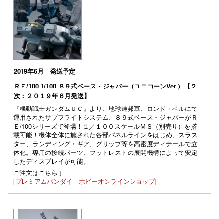
2019年6月 発送予定
ＲＥ/100 1/100 ８９式ベース・ジャバー（ユニコーンVer.）【２
次：２０１９年６月発送】
『機動戦士ガンダムＵＣ』より、地球連邦軍、ロンド・ベルにて
運用されたサブフライトシステム、８９式ベース・ジャバーがＲ
Ｅ/100シリーズで登場！１／１００スケールＭＳ（別売り）を搭
載可能！機体全体に施された各部パネルラインをはじめ、スラス
ター、ランディング・ギア、グリップ等を高密度ディテールで立
体化。専用の接続パーツ、フットレストの展開機構によって安定
したディスプレイが可能。
ご注文はこちら↓
[プレミアムバンダイ ホビーオンラインショップ]