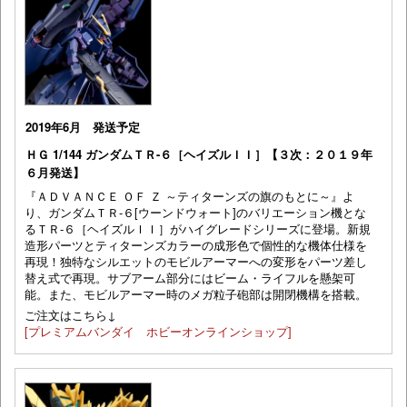
2019年6月 発送予定
ＨＧ 1/144 ガンダムＴＲ-６［ヘイズルＩＩ］【３次：２０１９年
６月発送】
『ＡＤＶＡＮＣＥ ＯＦ Ｚ ～ティターンズの旗のもとに～』よ
り、ガンダムＴＲ-６[ウーンドウォート]のバリエーション機とな
るＴＲ-６［ヘイズルＩＩ］がハイグレードシリーズに登場。新規
造形パーツとティターンズカラーの成形色で個性的な機体仕様を
再現！独特なシルエットのモビルアーマーへの変形をパーツ差し
替え式で再現。サブアーム部分にはビーム・ライフルを懸架可
能。また、モビルアーマー時のメガ粒子砲部は開閉機構を搭載。
ご注文はこちら↓
[プレミアムバンダイ ホビーオンラインショップ]