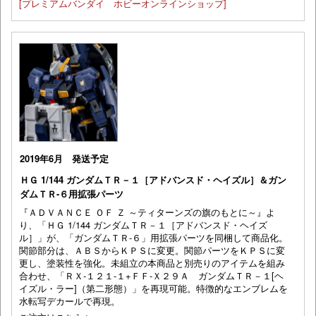
[プレミアムバンダイ ホビーオンラインショップ]
2019年6月 発送予定
ＨＧ 1/144 ガンダムＴＲ－１［アドバンスド・ヘイズル］＆ガン
ダムＴＲ-６用拡張パーツ
『ＡＤＶＡＮＣＥ ＯＦ Ｚ ～ティターンズの旗のもとに～』よ
り、「ＨＧ 1/144 ガンダムＴＲ－１［アドバンスド・ヘイズ
ル］」が、「ガンダムＴＲ-６」用拡張パーツを同梱して商品化。
関節部分は、ＡＢＳからＫＰＳに変更。関節パーツをＫＰＳに変
更し、塗装性を強化。未組立の本商品と別売りのアイテムを組み
合わせ、「ＲＸ-１２１-１+ＦＦ-Ｘ２９Ａ ガンダムＴＲ－１[ヘ
イズル・ラー]（第二形態）」を再現可能。特徴的なエンブレムを
水転写デカールで再現。