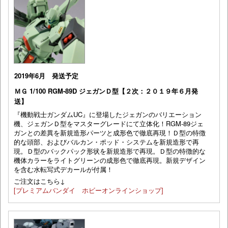
2019年6月 発送予定
ＭＧ 1/100 RGM-89D ジェガンＤ型【２次：２０１９年６月発
送】
『機動戦士ガンダムUC』に登場したジェガンのバリエーション
機、ジェガンＤ型をマスターグレードにて立体化！RGM-89ジェ
ガンとの差異を新規造形パーツと成形色で徹底再現！Ｄ型の特徴
的な頭部、およびバルカン・ポッド・システムを新規造形で再
現。Ｄ型のバックパック形状を新規造形で再現。Ｄ型の特徴的な
機体カラーをライトグリーンの成形色で徹底再現。新規デザイン
を含む水転写式デカールが付属！
ご注文はこちら↓
[プレミアムバンダイ ホビーオンラインショップ]