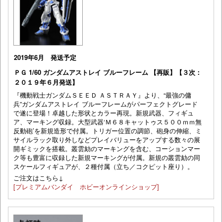
2019年6月 発送予定
ＰＧ 1/60 ガンダムアストレイ ブルーフレーム 【再販】【３次：
２０１９年６月発送】
『機動戦士ガンダムＳＥＥＤ ＡＳＴＲＡＹ』より、“最強の傭
兵”ガンダムアストレイ ブルーフレームがパーフェクトグレード
で遂に登場！卓越した形状とカラー再現。新規武器、フィギュ
ア、マーキング収録。大型武器‘Ｍ６８キャットゥス５００ｍｍ無
反動砲’を新規造形で付属。トリガー位置の調節、砲身の伸縮、ミ
サイルラック取り外しなどプレイバリューをアップする数々の展
開ギミックを搭載。叢雲劾のマーキングを含む、コーションマー
ク等も豊富に収録した新規マーキングが付属。新規の叢雲劾の同
スケールフィギュアが、２種付属（立ち／コクピット座り）。
ご注文はこちら↓
[プレミアムバンダイ ホビーオンラインショップ]