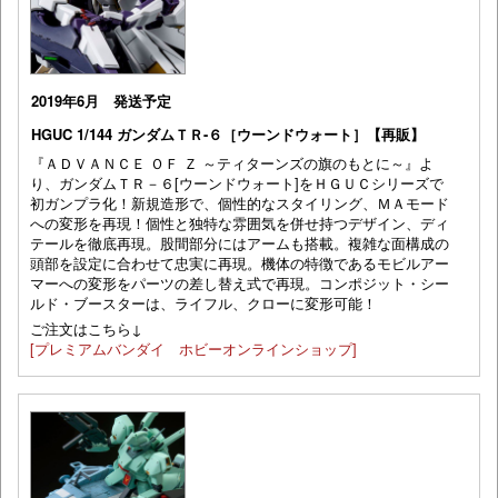
2019年6月 発送予定
HGUC 1/144 ガンダムＴＲ-６［ウーンドウォート］【再販】
『ＡＤＶＡＮＣＥ ＯＦ Ｚ ～ティターンズの旗のもとに～』よ
り、ガンダムＴＲ－６[ウーンドウォート]をＨＧＵＣシリーズで
初ガンプラ化！新規造形で、個性的なスタイリング、ＭＡモード
への変形を再現！個性と独特な雰囲気を併せ持つデザイン、ディ
テールを徹底再現。股間部分にはアームも搭載。複雑な面構成の
頭部を設定に合わせて忠実に再現。機体の特徴であるモビルアー
マーへの変形をパーツの差し替え式で再現。コンポジット・シー
ルド・ブースターは、ライフル、クローに変形可能！
ご注文はこちら↓
[プレミアムバンダイ ホビーオンラインショップ]