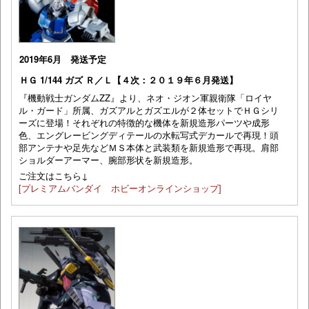
2019年6月 発送予定
ＨＧ 1/144 ガズ Ｒ／Ｌ【４次：２０１９年６月発送】
『機動戦士ガンダムZZ』より、ネオ・ジオン軍親衛隊「ロイヤ
ル・ガード」所属、ガズアルとガズエルが２体セットでＨＧシリ
ーズに登場！それぞれの特徴的な機体を新規造形パーツや成形
色、エングレービングディテールの水転写式デカールで再現！頭
部アンテナや足先などＭＳ本体と武装類を新規造形で再現。肩部
ショルダーアーマー、腕部形状を新規造形。
ご注文はこちら↓
[プレミアムバンダイ ホビーオンラインショップ]