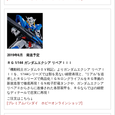
2019年6月 発送予定
ＲＧ 1/144 ガンダムエクシア リペアＩＩＩ
『機動戦士ガンダム００Ｖ戦記』よりガンダムエクシア リペアＩ
ＩＩを、1/144シリーズでは類を見ない細密表現と、”リアル”を追
求したＲＧシリーズで商品化！ＧＮロングライフルをＲＧ準拠の
新規造形で徹底再現！ＧＮ粒子貯蔵タンクや、ガンダムエクシア
リペアⅡからさらに改修された各部装甲を、ＲＧならではの細密
なディテールで忠実に再現！
ご注文はこちら↓
[プレミアムバンダイ ホビーオンラインショップ]