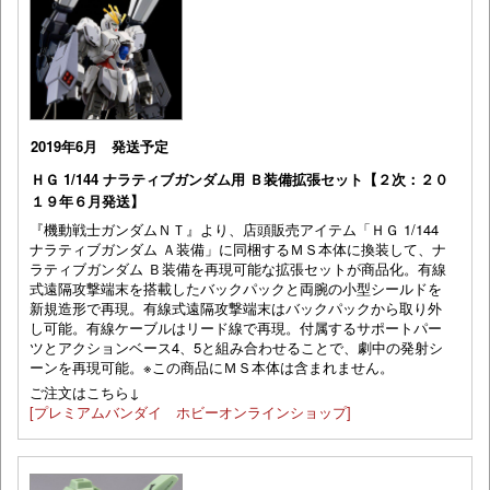
2019年6月 発送予定
ＨＧ 1/144 ナラティブガンダム用 Ｂ装備拡張セット【２次：２０
１９年６月発送】
『機動戦士ガンダムＮＴ』より、店頭販売アイテム「ＨＧ 1/144
ナラティブガンダム Ａ装備」に同梱するＭＳ本体に換装して、ナ
ラティブガンダム Ｂ装備を再現可能な拡張セットが商品化。有線
式遠隔攻撃端末を搭載したバックパックと両腕の小型シールドを
新規造形で再現。有線式遠隔攻撃端末はバックパックから取り外
し可能。有線ケーブルはリード線で再現。付属するサポートパー
ツとアクションベース4、5と組み合わせることで、劇中の発射シ
ーンを再現可能。※この商品にＭＳ本体は含まれません。
ご注文はこちら↓
[プレミアムバンダイ ホビーオンラインショップ]