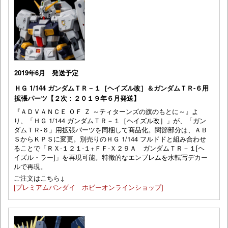
2019年6月 発送予定
ＨＧ 1/144 ガンダムＴＲ－１［ヘイズル改］＆ガンダムＴＲ-６用
拡張パーツ【２次：２０１９年６月発送】
『ＡＤＶＡＮＣＥ ＯＦ Ｚ ～ティターンズの旗のもとに～』よ
り、「ＨＧ 1/144 ガンダムＴＲ－１［ヘイズル改］」が、「ガン
ダムＴＲ-６」用拡張パーツを同梱して商品化。関節部分は、ＡＢ
ＳからＫＰＳに変更。別売りのＨＧ 1/144 フルドドと組み合わせ
ることで「ＲＸ-１２１-１+ＦＦ-Ｘ２９Ａ ガンダムＴＲ－１[ヘ
イズル・ラー]」を再現可能。特徴的なエンブレムを水転写デカー
ルで再現。
ご注文はこちら↓
[プレミアムバンダイ ホビーオンラインショップ]