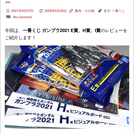
ー
2021年9月27日
2025年8月26日
案内・その他
タグ:
一番くじ
P
V
K
,
No comment
c
今回は、
一番くじ ガンプラ2021 E賞、H賞、I賞
のレビューを
ご紹介します！