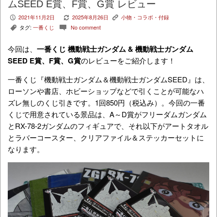
ムSEED E賞、F賞、G賞 レビュー
2021年11月2日
2025年8月26日
小物・コラボ・付録
P
V
K
タグ:
一番くじ
No comment
,
c
今回は、
一番くじ 機動戦士ガンダム & 機動戦士ガンダム
SEED E賞、F賞、G賞
のレビューをご紹介します！
一番くじ『機動戦士ガンダム＆機動戦士ガンダムSEED』は、
ローソンや書店、ホビーショップなどで引くことが可能なハ
ズレ無しのくじ引きです。1回850円（税込み）。今回の一番
くじで用意されている景品は、A～D賞がフリーダムガンダム
とRX-78-2ガンダムのフィギュアで、それ以下がアートタオル
とラバーコースター、クリアファイル＆ステッカーセットに
なります。