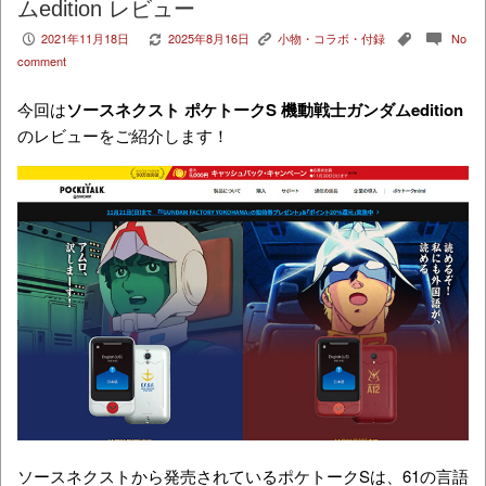
ムedition レビュー
2021年11月18日
2025年8月16日
小物・コラボ・付録
No
P
V
K
,
c
comment
今回は
ソースネクスト ポケトークS 機動戦士ガンダムedition
のレビューをご紹介します！
ソースネクストから発売されているポケトークSは、61の言語