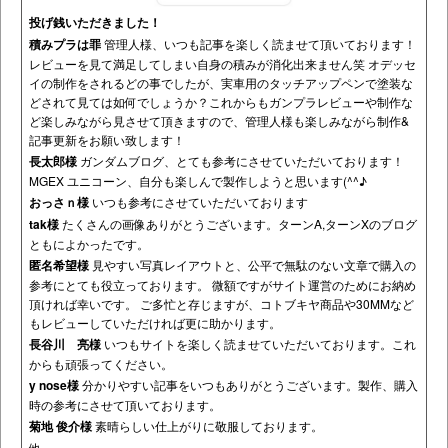
投げ銭いただきました！
積みプラは罪
管理人様、いつも記事を楽しく読ませて頂いております！
レビューを見て満足してしまい自身の積みが消化出来ません笑 オデッセ
イの制作をされるどの事でしたが、実車用のタッチアップペンで塗装な
どされて見ては如何でしょうか？これからもガンプラレビューや制作な
ど楽しみながら見させて頂きますので、管理人様も楽しみながら制作&
記事更新をお願い致します！
長太郎様
ガンダムブログ、とても参考にさせていただいております！
MGEX ユニコーン、自分も楽しんで製作しようと思います(^^♪
おっさｎ様
いつも参考にさせていただいております
tak様
たくさんの画像ありがとうございます。ターンA,ターンXのブログ
ともによかったです。
匿名希望様
見やすい写真レイアウトと、公平で無駄のない文章で購入の
参考にとても役立っております。 微額ですがサイト運営のためにお納め
頂ければ幸いです。 ご多忙と存じますが、コトブキヤ商品や30MMなど
もレビューしていただければ更に助かります。
長谷川 亮様
いつもサイトを楽しく読ませていただいております。これ
からも頑張ってください。
y nose様
分かりやすい記事をいつもありがとうございます。製作、購入
時の参考にさせて頂いております。
菊地 俊介様
素晴らしい仕上がりに敬服しております。
他