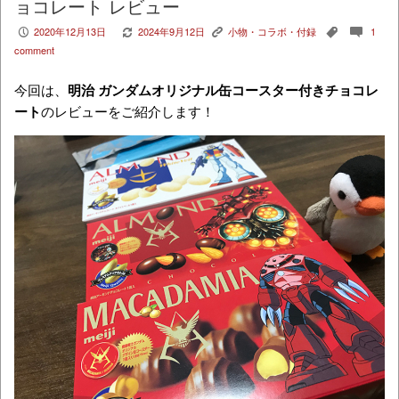
ョコレート レビュー
2020年12月13日
2024年9月12日
小物・コラボ・付録
1
P
V
K
,
c
comment
今回は、
明治 ガンダムオリジナル缶コースター付きチョコレ
ート
のレビューをご紹介します！