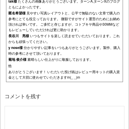
tak様
たくさんの画像ありがとうございます。ターンA,ターンXのブログ
ともによかったです。
匿名希望様
見やすい写真レイアウトと、公平で無駄のない文章で購入の
参考にとても役立っております。 微額ですがサイト運営のためにお納め
頂ければ幸いです。 ご多忙と存じますが、コトブキヤ商品や30MMなど
もレビューしていただければ更に助かります。
長谷川 亮様
いつもサイトを楽しく読ませていただいております。これ
からも頑張ってください。
y nose様
分かりやすい記事をいつもありがとうございます。製作、購入
時の参考にさせて頂いております。
菊地 俊介様
素晴らしい仕上がりに敬服しております。
他
ありがとうございます！ いただいた投げ銭はレビュー用キットの購入資
金として大切に使わせていただきますm(_ _)m
コメントを残す