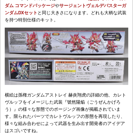
ダム コマンドパッケージ
や
サージェントヴェルデバスターガ
ンダムDXセット
と同じ大きさになります。どれも大柄な武装
を持つ特別仕様のキット。
横絵は孫権ガンダムアストレイ 赫炎翔虎の詳細の他、カレト
ヴルッフをイメージした武装『號然陽焔（ごうぜんかげろ
う）』の様々な形態でのポージング画像が掲載されていま
す。限られたパーツでカレトヴルッフの形態を再現したり、
様々な組み合わせによって武器を生み出す開発者のアイデア
はスゴいですね。