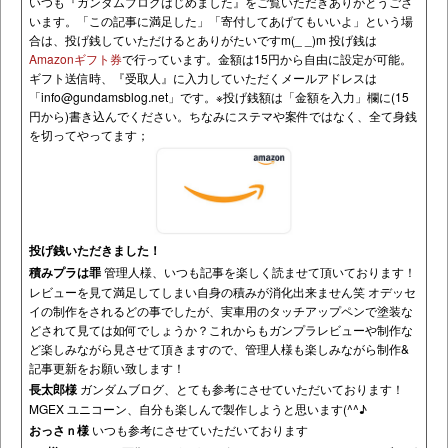
いつも『ガンダムブログはじめました』をご覧いただきありがとうござ
います。「この記事に満足した」「寄付してあげてもいいよ」という場
合は、投げ銭していただけるとありがたいですm(_ _)m 投げ銭は
Amazonギフト券
で行っています。金額は15円から自由に設定が可能。
ギフト送信時、『受取人』に入力していただくメールアドレスは
「
info@gundamsblog.net
」です。
※投げ銭額は「金額を入力」欄に(15
円から)書き込んでください。ちなみにステマや案件ではなく、全て身銭
を切ってやってます；
投げ銭いただきました！
積みプラは罪
管理人様、いつも記事を楽しく読ませて頂いております！
レビューを見て満足してしまい自身の積みが消化出来ません笑 オデッセ
イの制作をされるどの事でしたが、実車用のタッチアップペンで塗装な
どされて見ては如何でしょうか？これからもガンプラレビューや制作な
ど楽しみながら見させて頂きますので、管理人様も楽しみながら制作&
記事更新をお願い致します！
長太郎様
ガンダムブログ、とても参考にさせていただいております！
MGEX ユニコーン、自分も楽しんで製作しようと思います(^^♪
おっさｎ様
いつも参考にさせていただいております