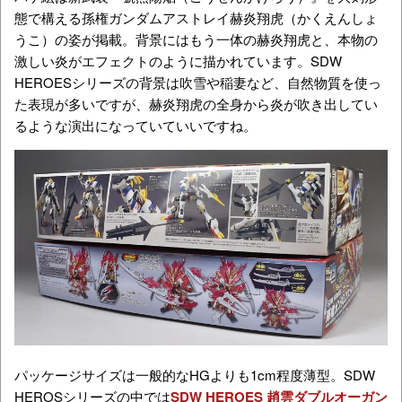
態で構える孫権ガンダムアストレイ赫炎翔虎（かくえんしょ
うこ）の姿が掲載。背景にはもう一体の赫炎翔虎と、本物の
激しい炎がエフェクトのように描かれています。SDW
HEROESシリーズの背景は吹雪や稲妻など、自然物質を使っ
た表現が多いですが、赫炎翔虎の全身から炎が吹き出してい
るような演出になっていていいですね。
パッケージサイズは一般的なHGよりも1cm程度薄型。SDW
HEROSシリーズの中では
SDW HEROES 趙雲ダブルオーガン