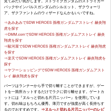
見てみたい気がします。ストライクガンダムのストライカー
パックやインパルスガンダムのシルエット、ザクウォーリ
ア、ザクファントムのウィザードなんかもいいですね。
⇒あみあみでSDW HEROES 孫権ガンダムアストレイ 赫炎翔
虎を探す
⇒DMM.comでSDW HEROES 孫権ガンダムアストレイ 赫炎
翔虎を探す
⇒駿河屋でSDW HEROES 孫権ガンダムアストレイ 赫炎翔虎
を探す
⇒楽天でSDW HEROES 孫権ガンダムアストレイ 赫炎翔虎を
探す
⇒ヤフーショッピングでSDW HEROES 孫権ガンダムアスト
レイ 赫炎翔虎を探す
パーツはランナーから手で切り離すことができますが、ゲー
トを一箇所カットするだけでラクに切り離せます。ゲートカ
ットには『ヌルっと切れる片刃ニッパー』を使用していま
す。切れ味はもちろん優秀。薄刃ですが強度が高く長持ちす
るのでおすすめです。
⇒ヌルっと切れる片刃ニッパーのレビ