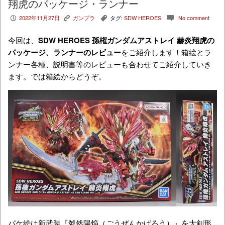
翔虎のパッケージ・ランナー
2022年11月27日
ガンプラ
タグ:
SDW HEROES
No comment
P
K
,
c
今回は、
SDW HEROES 孫権ガンダムアストレイ 赫炎翔虎の
パッケージ、ランナーのレビュー
をご紹介します！箱絵とラ
ンナー各種、説明書等のレビューも合わせてご紹介していき
ます。では箱絵からどうぞ。
パケ絵は新武装『號然陽焔（ごうぜんかげろう）』を大剣形