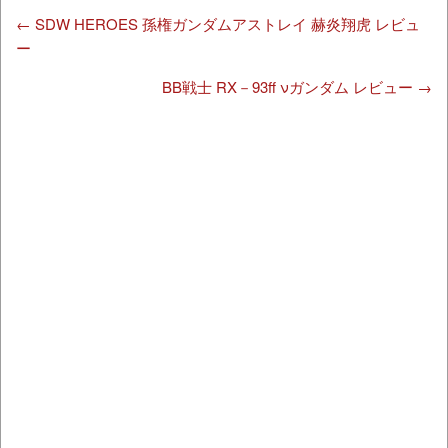
←
SDW HEROES 孫権ガンダムアストレイ 赫炎翔虎 レビュ
ー
BB戦士 RX－93ff νガンダム レビュー
→