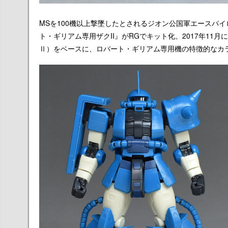
MSを100機以上撃墜したとされるジオン公国軍エースパ
ト・ギリアム専用ザクII』がRGでキット化。2017年11月
Ⅱ）をベースに、ロバート・ギリアム専用機の特徴的なカ