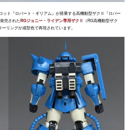
イロット『ロバート・ギリアム』が搭乗する高機動型ザクⅡ『ロバー
に発売された
RGジョニー・ライデン専用ザクⅡ
（RG高機動型ザク
ラーリングが成型色で再現されています。