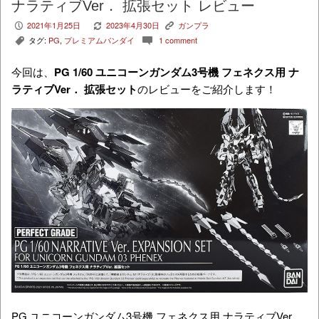
ナラティブVer． 拡張セット レビュー
2021年1月25日
2023年4月30日
ガンプラ
P
V
K
タグ:
PG
,
プレミアムバンダイ
1 comment
,
c
今回は、
PG 1/60 ユニコーンガンダム3号機 フェネクス用 ナ
ラティブVer． 拡張セット
のレビューをご紹介します！
PG ユニコーンガンダム3号機 フェネクス用 ナラティブVer．