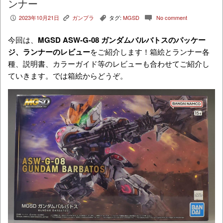
ンナー
2023年10月21日
ガンプラ
タグ:
MGSD
No comment
P
K
,
c
今回は、
MGSD ASW-G-08 ガンダムバルバトス
のパッケー
ジ、ランナーのレビュー
をご紹介します！箱絵とランナー各
種、説明書、カラーガイド等のレビューも合わせてご紹介し
ていきます。では箱絵からどうぞ。