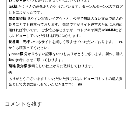
tak様
たくさんの画像ありがとうございます。ターンA,ターンXのブログ
ともによかったです。
匿名希望様
見やすい写真レイアウトと、公平で無駄のない文章で購入の
参考にとても役立っております。 微額ですがサイト運営のためにお納め
頂ければ幸いです。 ご多忙と存じますが、コトブキヤ商品や30MMなど
もレビューしていただければ更に助かります。
長谷川 亮様
いつもサイトを楽しく読ませていただいております。これ
からも頑張ってください。
y nose様
分かりやすい記事をいつもありがとうございます。製作、購入
時の参考にさせて頂いております。
菊地 俊介様
素晴らしい仕上がりに敬服しております。
他
ありがとうございます！ いただいた投げ銭はレビュー用キットの購入資
金として大切に使わせていただきますm(_ _)m
コメントを残す