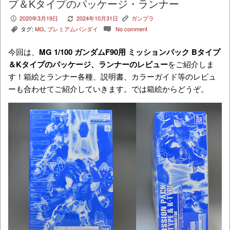
プ＆Kタイプのパッケージ・ランナー
2020年3月19日
2024年10月31日
ガンプラ
P
V
K
タグ:
MG
,
プレミアムバンダイ
No comment
,
c
今回は、
MG 1/100 ガンダムF90用 ミッションパック Bタイプ
＆Kタイプ
のパッケージ、ランナーのレビュー
をご紹介しま
す！箱絵とランナー各種、説明書、カラーガイド等のレビュ
ーも合わせてご紹介していきます。では箱絵からどうぞ。