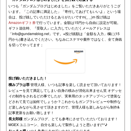
いつも『ガンダムブログはじめました』をご覧いただきありがとうござ
います。「この記事に満足した」「寄付してあげてもいいよ」という場
合は、投げ銭していただけるとありがたいですm(_ _)m 投げ銭は
Amazonギフト券
で行っています。金額は15円から自由に設定が可能。
ギフト送信時、『受取人』に入力していただくメールアドレスは
「
info@gundamsblog.net
」です。
※投げ銭額は「金額を入力」欄に(15
円から)書き込んでください。ちなみにステマや案件ではなく、全て身銭
を切ってやってます；
投げ銭いただきました！
積みプラは罪
管理人様、いつも記事を楽しく読ませて頂いております！
レビューを見て満足してしまい自身の積みが消化出来ません笑 オデッセ
イの制作をされるどの事でしたが、実車用のタッチアップペンで塗装な
どされて見ては如何でしょうか？これからもガンプラレビューや制作な
ど楽しみながら見させて頂きますので、管理人様も楽しみながら制作&
記事更新をお願い致します！
長太郎様
ガンダムブログ、とても参考にさせていただいております！
MGEX ユニコーン、自分も楽しんで製作しようと思います(^^♪
おっさｎ様
いつも参考にさせていただいております