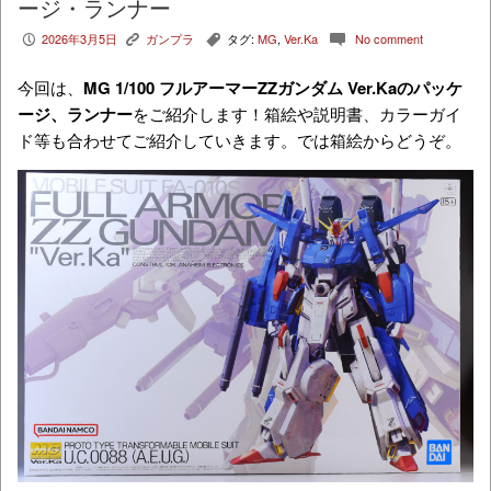
ージ・ランナー
2026年3月5日
ガンプラ
タグ:
MG
,
Ver.Ka
No comment
P
K
,
c
今回は、
MG 1/100 フルアーマーZZガンダム Ver.Ka
のパッケ
ージ、ランナー
をご紹介します！箱絵や説明書、カラーガイ
ド等も合わせてご紹介していきます。では箱絵からどうぞ。