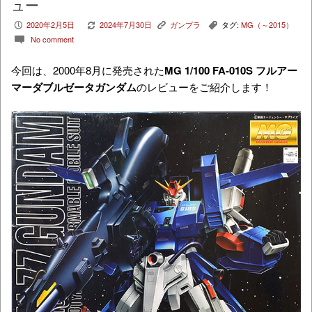
ュー
2020年2月5日
2024年7月30日
ガンプラ
タグ:
MG（～2015）
P
V
K
,
No comment
c
今回は、2000年8月に発売された
MG 1/100 FA-010S フルアー
マーダブルゼータガンダム
のレビューをご紹介します！