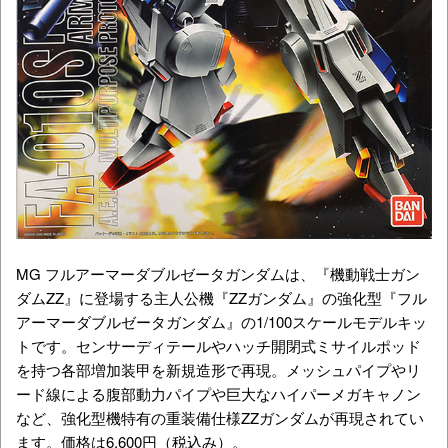
MG フルアーマーダブルゼータガンダムは、『機動戦士ガン
ダムΖΖ』に登場する主人公機『ZZガンダム』の強化型『フル
アーマーダブルゼータガンダム』の1/100スケールモデルキッ
トです。センサーディテールやハッチ開閉式ミサイルポッド
を持つ各部増加装甲を新規造形で再現。メッシュパイプやリ
ード線による腹部動力パイプや巨大なハイパーメガキャノン
など、強化型機特有の重装備仕様ZZガンダムが再現されてい
ます。価格は6,600円（税込み）。