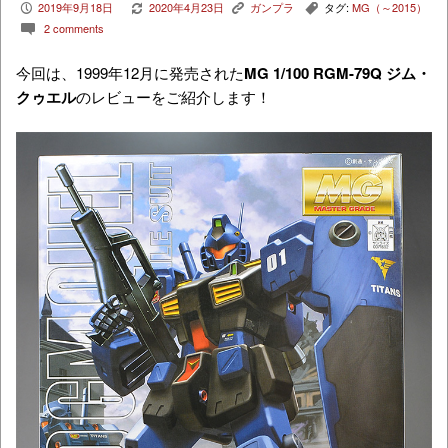
2019年9月18日
2020年4月23日
ガンプラ
タグ:
MG（～2015）
P
V
K
,
2 comments
c
今回は、1999年12月に発売された
MG 1/100 RGM-79Q ジム・
クゥエル
のレビューをご紹介します！