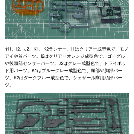
↑I1、I2、J2、K1、K2ランナー。I1はクリアー成型色で、モノ
アイや首パーツ。I2はクリアーオレンジ成型色で、ゴーグル
や後頭部センサーパーツ。J2はグレー成型色で、トライポッ
ド用パーツ。K1はブルーグレー成型色で、頭部や胸部パー
ツ。K2はダークブルー成型色で、シェザール隊用頭部パー
ツ。