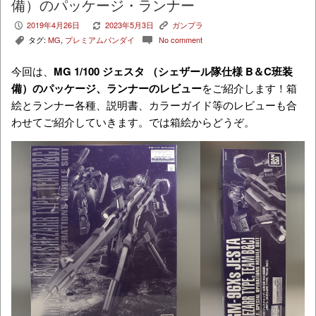
備）のパッケージ・ランナー
2019年4月26日
2023年5月3日
ガンプラ
P
V
K
タグ:
MG
,
プレミアムバンダイ
No comment
,
c
今回は、
MG
1/100 ジェスタ （シェザール隊仕様 B＆C班装
備）
のパッケージ、ランナーのレビュー
をご紹介します！箱
絵とランナー各種、説明書、カラーガイド等のレビューも合
わせてご紹介していきます。では箱絵からどうぞ。