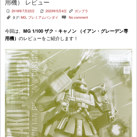
用機） レビュー
2018年7月22日
2023年5月4日
ガンプラ
P
V
K
タグ:
MG
,
プレミアムバンダイ
No comment
,
c
今回は、
MG 1/100 ザク・キャノン （イアン・グレーデン専
用機）
のレビューをご紹介します！