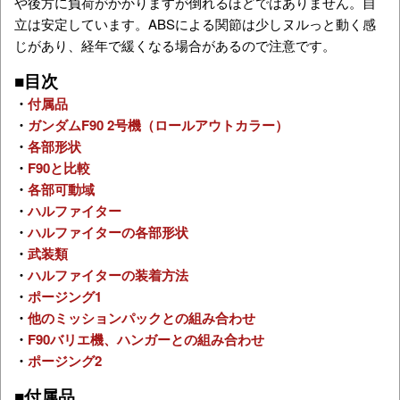
や後方に負荷がかかりますが倒れるほどではありません。自
立は安定しています。ABSによる関節は少しヌルっと動く感
じがあり、経年で緩くなる場合があるので注意です。
■目次
・
付属品
・
ガンダムF90 2号機（ロールアウトカラー）
・
各部形状
・
F90と比較
・
各部可動域
・
ハルファイター
・
ハルファイターの各部形状
・
武装類
・
ハルファイターの装着方法
・
ポージング1
・
他のミッションパックとの組み合わせ
・
F90バリエ機、ハンガーとの組み合わせ
・
ポージング2
■付属品