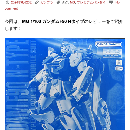
2024年6月23日
ガンプラ
タグ:
MG
,
プレミアムバンダイ
No
P
K
,
c
comment
今回は、
MG 1/100 ガンダムF90 Nタイプ
のレビューをご紹介
します！