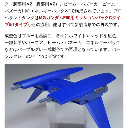
ク（腕部用✕2、脚部用✕2）、ビーム・バズーカ、ビーム・
バズーカ用のエネルギーパック✕2で構成されています。プロ
ペラントタンクは
MGガンダムF90用ミッションパックCタイ
プ&Tタイプ
からの流用。他はすべて新規造形での再現です。
成型色はブルーを基調に、各部にホワイトやレッドを配色。
一部装甲やバーニア、ビーム・バズーカ、エネルギーパック
などはパープルグレー成型色での再現となっています。パー
プルグレーのパーツはKPSです。