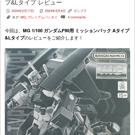
プ&Lタイプ レビュー
2024年2月17日
2024年3月4日
ガンプラ
P
V
K
タグ:
MG
,
プレミアムバンダイ
4 comments
,
c
今回は、
MG
1/100 ガンダムF90用 ミッションパック Aタイプ
&Lタイプ
のレビューをご紹介します！