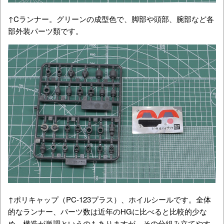
↑Cランナー。グリーンの成型色で、脚部や頭部、腕部など各
部外装パーツ類です。
↑ポリキャップ（PC-123プラス）、ホイルシールです。全体
的なランナー、パーツ数は近年のHGに比べると比較的少な
め。構造が単調というのもありますが、その分組み立てやす