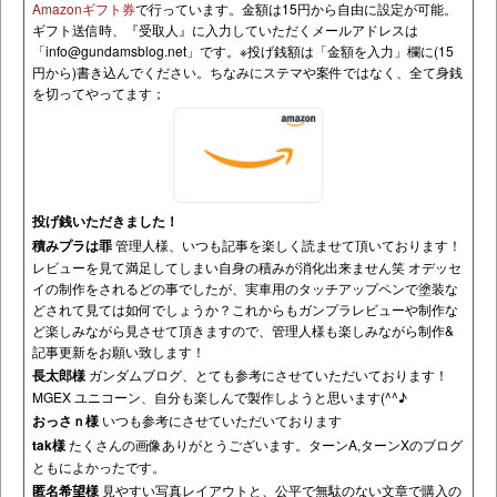
Amazonギフト券
で行っています。金額は15円から自由に設定が可能。
ギフト送信時、『受取人』に入力していただくメールアドレスは
「
info@gundamsblog.net
」です。
※投げ銭額は「金額を入力」欄に(15
円から)書き込んでください。ちなみにステマや案件ではなく、全て身銭
を切ってやってます；
投げ銭いただきました！
積みプラは罪
管理人様、いつも記事を楽しく読ませて頂いております！
レビューを見て満足してしまい自身の積みが消化出来ません笑 オデッセ
イの制作をされるどの事でしたが、実車用のタッチアップペンで塗装な
どされて見ては如何でしょうか？これからもガンプラレビューや制作な
ど楽しみながら見させて頂きますので、管理人様も楽しみながら制作&
記事更新をお願い致します！
長太郎様
ガンダムブログ、とても参考にさせていただいております！
MGEX ユニコーン、自分も楽しんで製作しようと思います(^^♪
おっさｎ様
いつも参考にさせていただいております
tak様
たくさんの画像ありがとうございます。ターンA,ターンXのブログ
ともによかったです。
匿名希望様
見やすい写真レイアウトと、公平で無駄のない文章で購入の