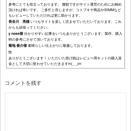
参考にとても役立っております。 微額ですがサイト運営のためにお納め
頂ければ幸いです。 ご多忙と存じますが、コトブキヤ商品や30MMなど
もレビューしていただければ更に助かります。
長谷川 亮様
いつもサイトを楽しく読ませていただいております。これ
からも頑張ってください。
y nose様
分かりやすい記事をいつもありがとうございます。製作、購入
時の参考にさせて頂いております。
菊地 俊介様
素晴らしい仕上がりに敬服しております。
他
ありがとうございます！ いただいた投げ銭はレビュー用キットの購入資
金として大切に使わせていただきますm(_ _)m
コメントを残す