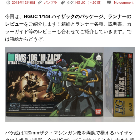
2018年12月6日
ガンプラ
タグ:
HGUC（～2015）
No comment
P
K
,
c
今回は、
HGUC 1/144 ハイザック
のパッケージ、ランナーの
レビュー
をご紹介します！箱絵とランナー各種、説明書、カ
ラーガイド等のレビューも合わせてご紹介していきます。で
は箱絵からどうぞ。
パケ絵は120mmザク・マシンガン改を両腕で構えるハイザッ
クの上半身が掲載。今のHGガンプラに比べると少し古さを感