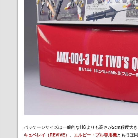
パッケージサイズは一般的なHGよりも高さが2cm程度大
キュベレイ（REVIVE）
、
エルピー・プル専用機
ともほぼ