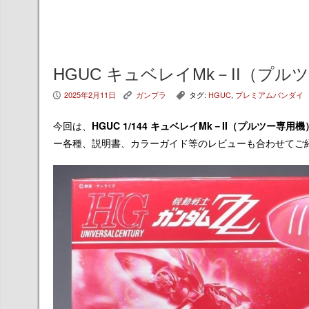
HGUC キュベレイMk－II（プ
2025年2月11日
ガンプラ
タグ:
HGUC
,
プレミアムバンダイ
P
K
,
今回は、
HGUC 1/144 キュベレイMk－II（プルツー
ー各種、説明書、カラーガイド等のレビューも合わせてご