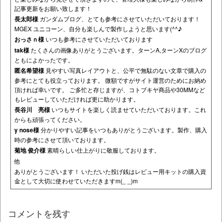
記事更新をお願い致します！
長太郎様
ガンダムブログ、とても参考にさせていただいております！
MGEX ユニコーン、自分も楽しんで製作しようと思います(^^♪
おっさｎ様
いつも参考にさせていただいております
tak様
たくさんの画像ありがとうございます。ターンA,ターンXのブログ
ともによかったです。
匿名希望様
見やすい写真レイアウトと、公平で無駄のない文章で購入の
参考にとても役立っております。 微額ですがサイト運営のためにお納め
頂ければ幸いです。 ご多忙と存じますが、コトブキヤ商品や30MMなど
もレビューしていただければ更に助かります。
長谷川 亮様
いつもサイトを楽しく読ませていただいております。これ
からも頑張ってください。
y nose様
分かりやすい記事をいつもありがとうございます。製作、購入
時の参考にさせて頂いております。
菊地 俊介様
素晴らしい仕上がりに敬服しております。
他
ありがとうございます！ いただいた投げ銭はレビュー用キットの購入資
金として大切に使わせていただきますm(_ _)m
コメントを残す