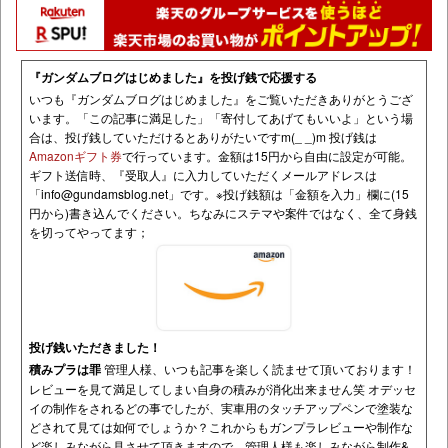
『ガンダムブログはじめました』を投げ銭で応援する
いつも『ガンダムブログはじめました』をご覧いただきありがとうござ
います。「この記事に満足した」「寄付してあげてもいいよ」という場
合は、投げ銭していただけるとありがたいですm(_ _)m 投げ銭は
Amazonギフト券
で行っています。金額は15円から自由に設定が可能。
ギフト送信時、『受取人』に入力していただくメールアドレスは
「
info@gundamsblog.net
」です。
※投げ銭額は「金額を入力」欄に(15
円から)書き込んでください。ちなみにステマや案件ではなく、全て身銭
を切ってやってます；
投げ銭いただきました！
積みプラは罪
管理人様、いつも記事を楽しく読ませて頂いております！
レビューを見て満足してしまい自身の積みが消化出来ません笑 オデッセ
イの制作をされるどの事でしたが、実車用のタッチアップペンで塗装な
どされて見ては如何でしょうか？これからもガンプラレビューや制作な
ど楽しみながら見させて頂きますので、管理人様も楽しみながら制作&