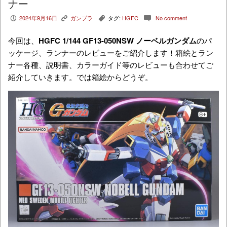
ナー
2024年9月16日
ガンプラ
タグ:
HGFC
No comment
P
K
,
c
今回は、
HGFC 1/144 GF13-050NSW ノーベルガンダム
のパ
ッケージ、ランナーのレビューをご紹介します！箱絵とラン
ナー各種、説明書、カラーガイド等のレビューも合わせてご
紹介していきます。では箱絵からどうぞ。