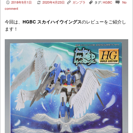
2018年9月1日
2020年4月23日
ガンプラ
タグ:
HGBC
No
P
V
K
,
c
comment
今回は、
HGBC スカイハイウイングス
のレビューをご紹介し
ます！