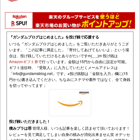
『ガンダムブログはじめました』を投げ銭で応援する
いつも『ガンダムブログはじめました』をご覧いただきありがとうござ
います。「この記事に満足した」「寄付してあげてもいいよ」という場
合は、投げ銭していただけるとありがたいですm(_ _)m 投げ銭は
Amazonギフト券
で行っています。金額は15円から自由に設定が可能。
ギフト送信時、『受取人』に入力していただくメールアドレスは
「
info@gundamsblog.net
」です。
※投げ銭額は「金額を入力」欄に(15
円から)書き込んでください。ちなみにステマや案件ではなく、全て身銭
を切ってやってます；
投げ銭いただきました！
積みプラは罪
管理人様、いつも記事を楽しく読ませて頂いております！
レビューを見て満足してしまい自身の積みが消化出来ません笑 オデッセ