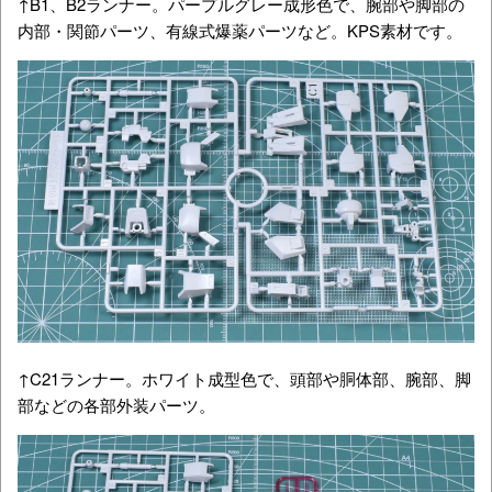
↑B1、B2ランナー。パープルグレー成形色で、腕部や脚部の
内部・関節パーツ、有線式爆薬パーツなど。KPS素材です。
↑C21ランナー。ホワイト成型色で、頭部や胴体部、腕部、脚
部などの各部外装パーツ。