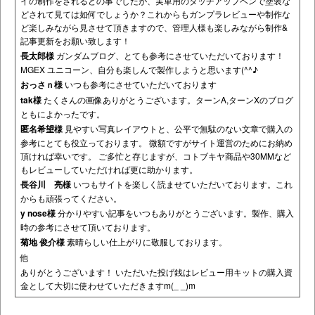
イの制作をされるどの事でしたが、実車用のタッチアップペンで塗装な
どされて見ては如何でしょうか？これからもガンプラレビューや制作な
ど楽しみながら見させて頂きますので、管理人様も楽しみながら制作&
記事更新をお願い致します！
長太郎様
ガンダムブログ、とても参考にさせていただいております！
MGEX ユニコーン、自分も楽しんで製作しようと思います(^^♪
おっさｎ様
いつも参考にさせていただいております
tak様
たくさんの画像ありがとうございます。ターンA,ターンXのブログ
ともによかったです。
匿名希望様
見やすい写真レイアウトと、公平で無駄のない文章で購入の
参考にとても役立っております。 微額ですがサイト運営のためにお納め
頂ければ幸いです。 ご多忙と存じますが、コトブキヤ商品や30MMなど
もレビューしていただければ更に助かります。
長谷川 亮様
いつもサイトを楽しく読ませていただいております。これ
からも頑張ってください。
y nose様
分かりやすい記事をいつもありがとうございます。製作、購入
時の参考にさせて頂いております。
菊地 俊介様
素晴らしい仕上がりに敬服しております。
他
ありがとうございます！ いただいた投げ銭はレビュー用キットの購入資
金として大切に使わせていただきますm(_ _)m