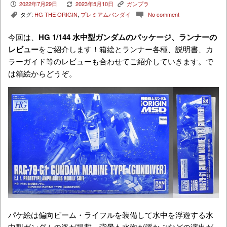
2022年7月29日
2023年5月10日
ガンプラ
P
V
K
タグ:
HG THE ORIGIN
,
プレミアムバンダイ
No comment
,
c
今回は、
HG 1/144 水中型ガンダム
のパッケージ、ランナーの
レビュー
をご紹介します！箱絵とランナー各種、説明書、カ
ラーガイド等のレビューも合わせてご紹介していきます。で
は箱絵からどうぞ。
パケ絵は偏向ビーム・ライフルを装備して水中を浮遊する水
中型ガンダムの姿が掲載。背景も水泡が浮かぶなどの演出が