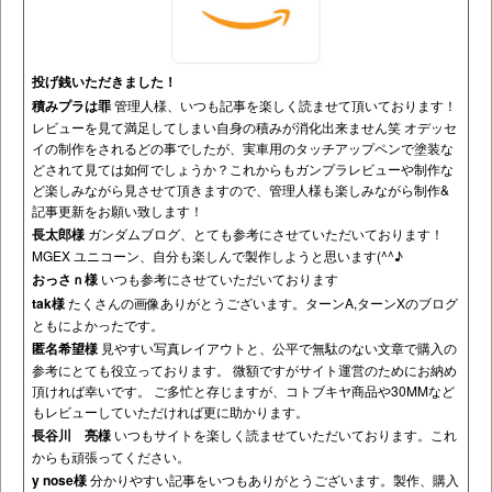
投げ銭いただきました！
積みプラは罪
管理人様、いつも記事を楽しく読ませて頂いております！
レビューを見て満足してしまい自身の積みが消化出来ません笑 オデッセ
イの制作をされるどの事でしたが、実車用のタッチアップペンで塗装な
どされて見ては如何でしょうか？これからもガンプラレビューや制作な
ど楽しみながら見させて頂きますので、管理人様も楽しみながら制作&
記事更新をお願い致します！
長太郎様
ガンダムブログ、とても参考にさせていただいております！
MGEX ユニコーン、自分も楽しんで製作しようと思います(^^♪
おっさｎ様
いつも参考にさせていただいております
tak様
たくさんの画像ありがとうございます。ターンA,ターンXのブログ
ともによかったです。
匿名希望様
見やすい写真レイアウトと、公平で無駄のない文章で購入の
参考にとても役立っております。 微額ですがサイト運営のためにお納め
頂ければ幸いです。 ご多忙と存じますが、コトブキヤ商品や30MMなど
もレビューしていただければ更に助かります。
長谷川 亮様
いつもサイトを楽しく読ませていただいております。これ
からも頑張ってください。
y nose様
分かりやすい記事をいつもありがとうございます。製作、購入