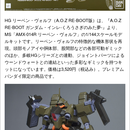
HG リーベン・ヴォルフ（A.O.Z RE-BOOT版）は、『
A.O.Z
RE-BOOT ガンダム・インレ-くろうさぎのみた夢-
』より、
MS「AMX-014R リーベン・ヴォルフ」の1/144スケールモデ
ルキットです。リーベン・ヴォルフ
の特徴的な機体形状を再
現。頭部モノアイや胴体部、股間部などの各部可動ギミック
のほか、多岐HGシリーズとの連動、ジョイントパーツによる
ウーンドウォートとの連結といった多彩なギミックを持つキ
ットになっています。価格は
3,520円
（税込み）。プレミアム
バンダイ限定の商品です。