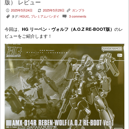
版） レビュー
2025年5月24日
2025年5月29日
ガンプラ
P
V
K
タグ:
HGUC
,
プレミアムバンダイ
3 comments
,
c
今回は、
HG リーベン・ヴォルフ（A.O.Z RE-BOOT版）
のレ
ビューをご紹介します！