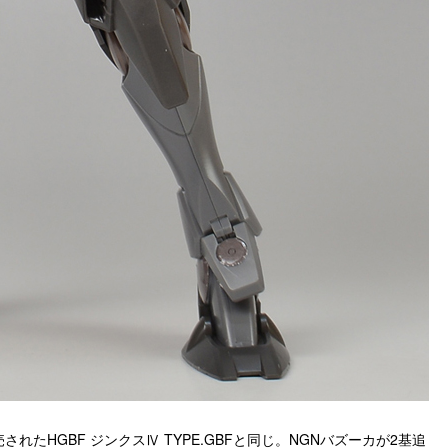
れたHGBF ジンクスⅣ TYPE.GBFと同じ。NGNバズーカが2基追