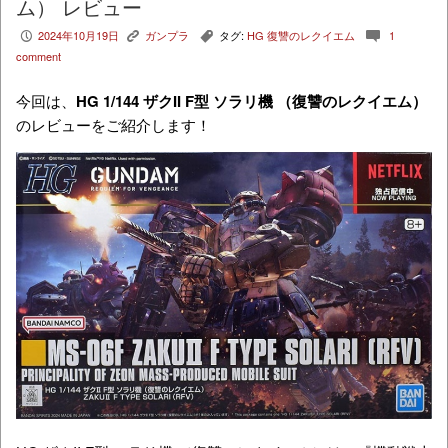
ム） レビュー
2024年10月19日
ガンプラ
タグ:
HG 復讐のレクイエム
1
P
K
,
c
comment
今回は、
HG 1/144 ザクII F型 ソラリ機 （復讐のレクイエム）
のレビューをご紹介します！