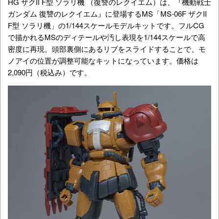
HG ザクII F型 ソラリ機 （復讐のレクイエム）は、
『機動戦士
ガンダム 復讐のレクイエム』
に登場するMS「MS-06F
ザクII
F型 ソラリ機
」の1/144スケールモデルキットです。
フルCG
で描かれるMSのディテールや汚し表現を1/144スケールで高
密度に再現
。
頭部裏側にあるリブをスライドすることで、モ
ノアイの位置が
調整可能
な
キットになっています。価格は
2,090円
（税込み）です。