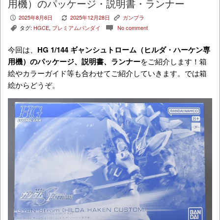
用機）のパッケージ・説明書・ランナー
2025年8月6日
2025年12月28日
ガンプラ
P
V
K
タグ:
HGCE
,
プレミアムバンダイ
No comment
,
c
今回は、
HG 1/144 ギャンシュトローム（ヒルダ・ハーケン専
用機）
のパッケージ、説明書、ランナー
をご紹介します！箱
絵やカラーガイド等も合わせてご紹介していきます。では箱
絵からどうぞ。