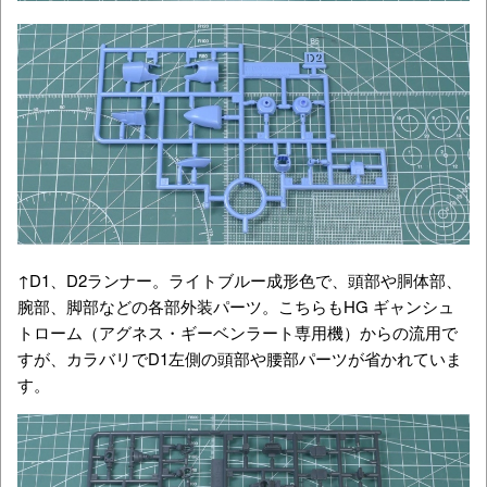
↑D1、D2ランナー。ライトブルー成形色で、頭部や胴体部、
腕部、脚部などの各部外装パーツ。こちらもHG ギャンシュ
トローム（アグネス・ギーベンラート専用機）からの流用で
すが、カラバリでD1左側の頭部や腰部パーツが省かれていま
す。