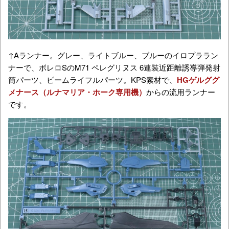
↑Aランナー。グレー、ライトブルー、ブルーのイロプララン
ナーで、ボレロSのM71 ペレグリヌス 6連装近距離誘導弾発射
筒パーツ、ビームライフルパーツ。KPS素材で、
HGゲルググ
メナース（ルナマリア・ホーク専用機）
からの流用ランナー
です。