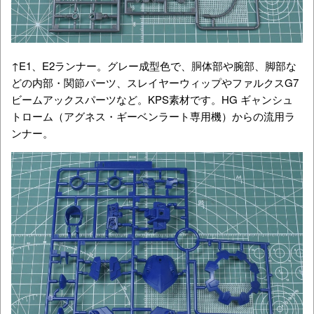
↑E1、E2ランナー。グレー成型色で、胴体部や腕部、脚部な
どの内部・関節パーツ、スレイヤーウィップやファルクスG7
ビームアックスパーツなど。KPS素材です。HG ギャンシュ
トローム（アグネス・ギーベンラート専用機）からの流用ラ
ンナー。