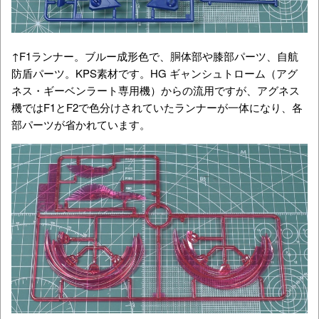
↑F1ランナー。ブルー成形色で、
胴体部や膝部パーツ、自航
防盾パーツ。KPS素材です。HG ギャンシュトローム（アグ
ネス・ギーベンラート専用機）からの流用ですが、アグネス
機ではF1とF2で色分けされていたランナーが一体になり、各
部パーツが省かれています。