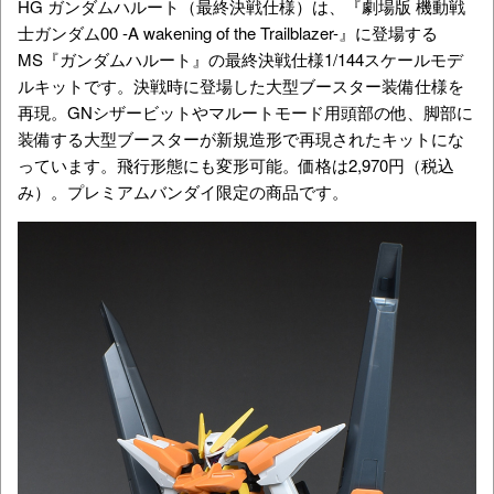
HG ガンダムハルート（最終決戦仕様）は、『劇場版 機動戦
士ガンダム00 -A wakening of the Trailblazer-』に登場する
MS『ガンダムハルート』の最終決戦仕様1/144スケールモデ
ルキットです。決戦時に登場した大型ブースター装備仕様を
再現。GNシザービットやマルートモード用頭部の他、脚部に
装備する大型ブースターが新規造形で再現されたキットにな
っています。飛行形態にも変形可能。価格は2,970円（税込
み）。プレミアムバンダイ限定の商品です。