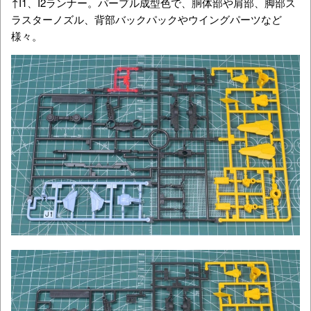
↑I1、I2ランナー。パープル成型色で、胴体部や肩部、脚部ス
ラスターノズル、背部バックパックやウイングパーツなど
様々。