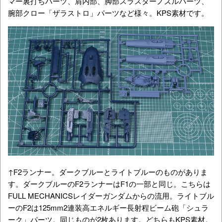
マー裏打ちパーツ、肩内部、脚部スラスターノズルパーツ、
腕部クロー「ザラストロ」パーツなど様々。KPS素材です。
↑F2ランナー。ダークブルーとライトブルーのものがありま
す。ダークブルーのF2ランナーはF1の一部と同じ。こちらは
FULL MECHANICSレイダーガンダムからの流用。ライトブル
ーのF2は
125mm2連装高エネルギー長射程ビーム砲「シュラ
ーク」パーツ。同じものが2枚あります。どちらもKPS素材。