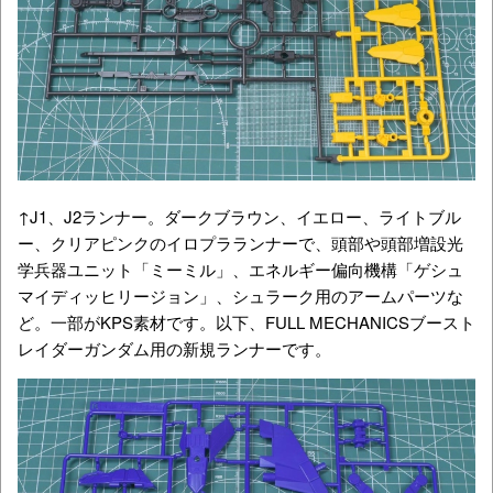
↑J1、J2ランナー。ダークブラウン、イエロー、ライトブル
ー、クリアピンクのイロプラランナーで、頭部や
頭部増設光
学兵器ユニット「ミーミル」、エネルギー偏向機構「ゲシュ
マイディッヒリージョン」、シュラーク用のアームパーツな
ど。一部がKPS素材です。以下、FULL MECHANICSブースト
レイダーガンダム用の新規ランナーです。