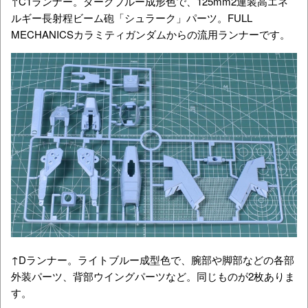
↑C1ランナー。ダークブルー成形色で、
125mm2連装高エネ
ルギー長射程ビーム砲「シュラーク」パーツ。FULL
MECHANICSカラミティガンダムからの流用ランナーです。
↑Dランナー。ライトブルー成型色で、腕部や脚部などの各部
外装パーツ、背部ウイングパーツなど。同じものが2枚ありま
す。