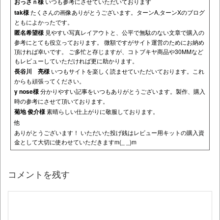
おっさｎ様
いつも参考にさせていただいております
tak様
たくさんの画像ありがとうございます。ターンA,ターンXのブログ
ともによかったです。
匿名希望様
見やすい写真レイアウトと、公平で無駄のない文章で購入の
参考にとても役立っております。 微額ですがサイト運営のためにお納め
頂ければ幸いです。 ご多忙と存じますが、コトブキヤ商品や30MMなど
もレビューしていただければ更に助かります。
長谷川 亮様
いつもサイトを楽しく読ませていただいております。これ
からも頑張ってください。
y nose様
分かりやすい記事をいつもありがとうございます。製作、購入
時の参考にさせて頂いております。
菊地 俊介様
素晴らしい仕上がりに敬服しております。
他
ありがとうございます！ いただいた投げ銭はレビュー用キットの購入資
金として大切に使わせていただきますm(_ _)m
コメントを残す