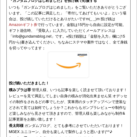
『ガンダムブログはじめました』を投げ銭で応援する
いつも『ガンダムブログはじめました』をご覧いただきありがとうござ
います。「この記事に満足した」「寄付してあげてもいいよ」という場
合は、投げ銭していただけるとありがたいですm(_ _)m 投げ銭は
Amazonギフト券
で行っています。金額は15円から自由に設定が可能。
ギフト送信時、『受取人』に入力していただくメールアドレスは
「
info@gundamsblog.net
」です。
※投げ銭額は「金額を入力」欄に(15
円から)書き込んでください。ちなみにステマや案件ではなく、全て身銭
を切ってやってます；
投げ銭いただきました！
積みプラは罪
管理人様、いつも記事を楽しく読ませて頂いております！
レビューを見て満足してしまい自身の積みが消化出来ません笑 オデッセ
イの制作をされるどの事でしたが、実車用のタッチアップペンで塗装な
どされて見ては如何でしょうか？これからもガンプラレビューや制作な
ど楽しみながら見させて頂きますので、管理人様も楽しみながら制作&
記事更新をお願い致します！
長太郎様
ガンダムブログ、とても参考にさせていただいております！
MGEX ユニコーン、自分も楽しんで製作しようと思います(^^♪