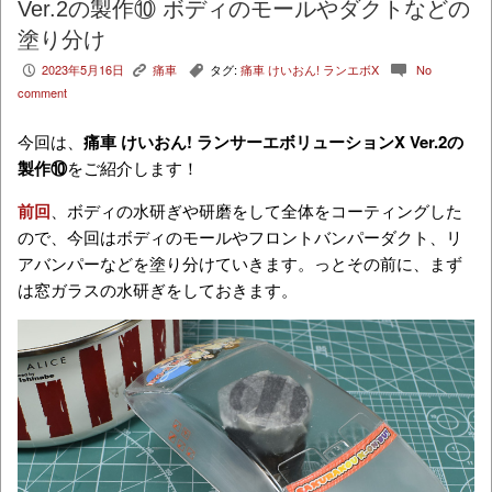
Ver.2の製作⑩ ボディのモールやダクトなどの
塗り分け
2023年5月16日
痛車
タグ:
痛車 けいおん! ランエボX
No
P
K
,
c
comment
今回は、
痛車 けいおん! ランサーエボリューションX Ver.2の
製作⑩
をご紹介します！
前回
、ボディの水研ぎや研磨をして全体をコーティングした
ので、今回はボディのモールやフロントバンパーダクト、リ
アバンパーなどを塗り分けていきます。っとその前に、まず
は窓ガラスの水研ぎをしておきます。