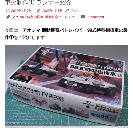
車の制作① ランナー紹介
2025年1月7日
2025年1月8日
アオシマ
P
V
K
タグ:
98式特型指揮車
,
機動警察パトレイバー
1 comment
,
c
今回は、
アオシマ 機動警察パトレイバー 98式特型指揮車の製
作①
をご紹介します！