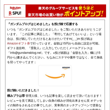
『ガンダムブログはじめました』を投げ銭で応援する
いつも『ガンダムブログはじめました』をご覧いただきありがとうござ
います。「この記事に満足した」「寄付してあげてもいいよ」という場
合は、投げ銭していただけるとありがたいですm(_ _)m 投げ銭は
Amazonギフト券
で行っています。金額は15円から自由に設定が可能。
ギフト送信時、『受取人』に入力していただくメールアドレスは
「
info@gundamsblog.net
」です。
※投げ銭額は「金額を入力」欄に(15
円から)書き込んでください。ちなみにステマや案件ではなく、全て身銭
を切ってやってます；
投げ銭いただきました！
積みプラは罪
管理人様、いつも記事を楽しく読ませて頂いております！
レビューを見て満足してしまい自身の積みが消化出来ません笑 オデッセ
イの制作をされるどの事でしたが、実車用のタッチアップペンで塗装な
どされて見ては如何でしょうか？これからもガンプラレビューや制作な