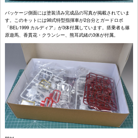
パッケージ側面には塗装済み完成品の写真が掲載されていま
す。このキットには98式特型指揮車が2台分とガードロボ
「BEL-1999 カルディア」が3体付属しています。搭乗者も篠
原遊馬、香貫花・クランシー、熊耳武緒の3体が付属。