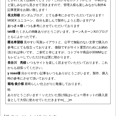
ど楽しみながら見させて頂きますので、管理人様も楽しみながら制作&
記事更新をお願い致します！
長太郎様
ガンダムブログ、とても参考にさせていただいております！
MGEX ユニコーン、自分も楽しんで製作しようと思います(^^♪
おっさｎ様
いつも参考にさせていただいております
tak様
たくさんの画像ありがとうございます。ターンA,ターンXのブログ
ともによかったです。
匿名希望様
見やすい写真レイアウトと、公平で無駄のない文章で購入の
参考にとても役立っております。 微額ですがサイト運営のためにお納め
頂ければ幸いです。 ご多忙と存じますが、コトブキヤ商品や30MMなど
もレビューしていただければ更に助かります。
長谷川 亮様
いつもサイトを楽しく読ませていただいております。これ
からも頑張ってください。
y nose様
分かりやすい記事をいつもありがとうございます。製作、購入
時の参考にさせて頂いております。
菊地 俊介様
素晴らしい仕上がりに敬服しております。
他
ありがとうございます！ いただいた投げ銭はレビュー用キットの購入資
金として大切に使わせていただきますm(_ _)m