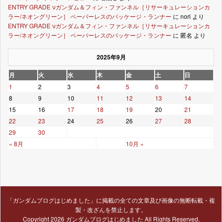
ENTRY GRADE νガンダム＆フィン・ファンネル［リサーキュレーションカ
ラー/ネオングリーン］ ペーパーレスのパッケージ・ランナー
に
nori
より
ENTRY GRADE νガンダム＆フィン・ファンネル［リサーキュレーションカ
ラー/ネオングリーン］ ペーパーレスのパッケージ・ランナー
に
匿名
より
2025年9月
月
火
水
木
金
土
日
1
2
3
4
5
6
7
8
9
10
11
12
13
14
15
16
17
18
19
20
21
22
23
24
25
26
27
28
29
30
« 8月
10月 »
「ガンダムブログはじめました」に掲載の全ての文章及び画像の無断転載・複
製・改ざんを禁止します。
Copyright 2026
ガンダムブログはじめました
All Rights Reserved.