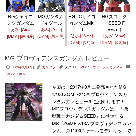
HGズゴック
RGシャイニ
MGガンダム
HGUCサイコ
（SEED F
ングガンダム
ヴィダール
ガンダムMk-
Ver.）)
Ⅱ
[あみ]
[Ama]
[あみ]
[Ama]
[あみ]
[Ama]
[あみ]
[Ama]
[DMM]
[駿河屋]
[DMM]
[駿河屋]
[DMM]
[駿河屋]
[DMM]
[駿河屋]
MG プロヴィデンスガンダム レビュー
2025年9月17日
ガンプラ
タグ:
MG
,
MGプロヴィデンスガンダム
P
K
,
c
No comment
今回は、2017年3月に発売されたMG
1/100 ZGMF-X13A プロヴィデンスガ
ンダムのレビューをご紹介します！
MGプロヴィデンスガンダムは、『機
動戦士ガンダムSEED』に登場する
MS「ZGMF-X13A プロヴィデンスガン
ダム」の1/100スケールモデルキットで